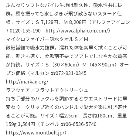
ふんわりソフトなパイル生地は耐久性、吸水性共に抜
群。頭を振っても水しぶきが飛び散らないスヌード仕
様。サイズ：Ｓ 7,128円、Ｍ 8,208円（アルファアイコン
7 0120-155-190 http://www.alphaicon.com/）
マイクロファイバー吸水タオルＳ／Ｍ
微細繊維で吸水力抜群。濡れた体を素早く拭くことが可
能。乾きも速く、柔軟剤不要でソフトでしなやかな質感
が持続。サイズ：Ｓ（30×60cm）Ｍ（45×90cm）オー
プン価格（マルカン ☎072-931-0345
http://markan.org/
ラフウェア／フラットアウトリーシュ
持ち手部分のバックルを調節するとウエストリードに早
変わり。クリップ近くのハンドルで愛犬を楽に引き寄せ
ることが可能。サイズ：幅2.5cm 長さ約180cm、重量
159g 3,564円（モンベル ☎06-6536-5740
https://www.montbell.jp/）