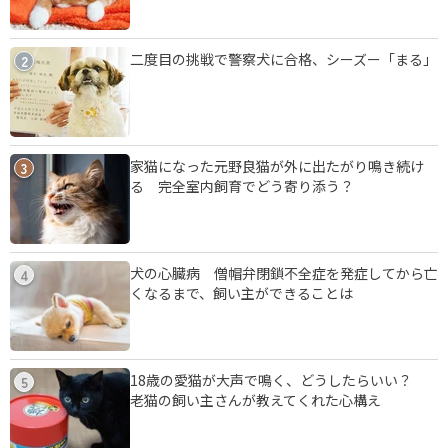
二度目の挑戦で警察犬に合格、シーズー「まる」
2
家猫になった元野良猫が外に出たがり鳴き続け
3
る 完全室内飼育でどう寄り添う？
犬の心臓病 僧帽弁閉鎖不全症を発症してから亡
4
くなるまで、飼い主ができることは
18歳の愛猫が大声で鳴く、どうしたらいい？
5
老猫の飼い主さんが教えてくれた心構え