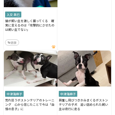
入交 眞巳
猫が飼い主を激しく襲ってくる 確
実に言えるのは「攻撃的にさせたの
は飼い主でない」
健康
中津海麻子
中津海麻子
荒れ狂うボストンテリアのトレーニ
興奮し飛びつきかみまくるボストン
ング 心から信じたことで今は「自
テリアの子犬 追い詰められた飼い
慢の息子」に
主は奇行に走る