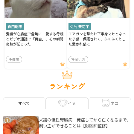
保田明恵
佐竹 茉莉子
愛猫が心筋症で危篤に 愛する母親
エアガンを撃たれ下半身マヒとなっ
とビデオ通話で「再会」、その瞬間
た子猫 保護されて、ふくふくとし
奇跡が起こった
た愛され猫に
健康
飼い方
ランキング
イヌ
ネコ
すべて
犬猫の慢性腎臓病 発症してから亡くなるまで、
1
飼い主ができることは【獣医師監修】