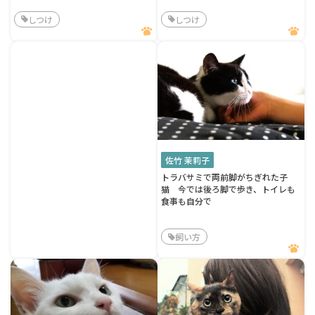
しつけ
しつけ
佐竹 茉莉子
トラバサミで両前脚がちぎれた子
猫 今では後ろ脚で歩き、トイレも
食事も自分で
飼い方