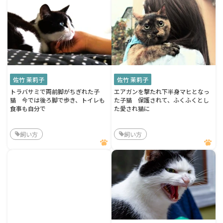
佐竹 茉莉子
佐竹 茉莉子
トラバサミで両前脚がちぎれた子
エアガンを撃たれ下半身マヒとなっ
猫 今では後ろ脚で歩き、トイレも
た子猫 保護されて、ふくふくとし
食事も自分で
た愛され猫に
飼い方
飼い方