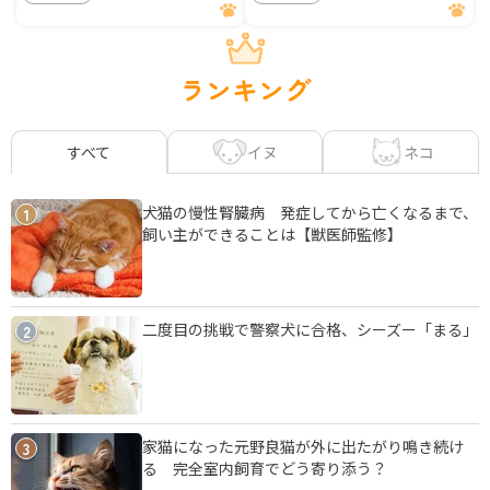
ランキング
イヌ
ネコ
すべて
犬猫の慢性腎臓病 発症してから亡くなるまで、
1
飼い主ができることは【獣医師監修】
二度目の挑戦で警察犬に合格、シーズー「まる」
2
家猫になった元野良猫が外に出たがり鳴き続け
3
る 完全室内飼育でどう寄り添う？