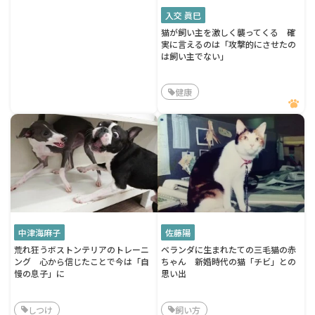
入交 眞巳
猫が飼い主を激しく襲ってくる 確
実に言えるのは「攻撃的にさせたの
は飼い主でない」
健康
中津海麻子
佐藤陽
荒れ狂うボストンテリアのトレーニ
ベランダに生まれたての三毛猫の赤
ング 心から信じたことで今は「自
ちゃん 新婚時代の猫「チビ」との
慢の息子」に
思い出
しつけ
飼い方