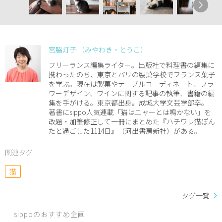
宮脇灯子 （みやわき・とうこ）
フリーランス編集ライター。出版社で料理書の編集に
携わったのち、東京とパリの製菓学校でフランス菓子
を学ぶ。現在は製菓やテーブルコーディネート、フラ
ワーデザイン、ワインに関する記事の執筆、書籍の編
集を手がける。東京都出身。成城大学文芸学部卒。
著書にsippo人気連載「猫はニャーとは鳴かない」を
改題・加筆修正して一冊にまとめた『ハチワレ猫ぽん
たと過ごした1114日』（河出書房新社）がある。
関連タグ
猫
タグ一覧
sippoのおすすめ企画