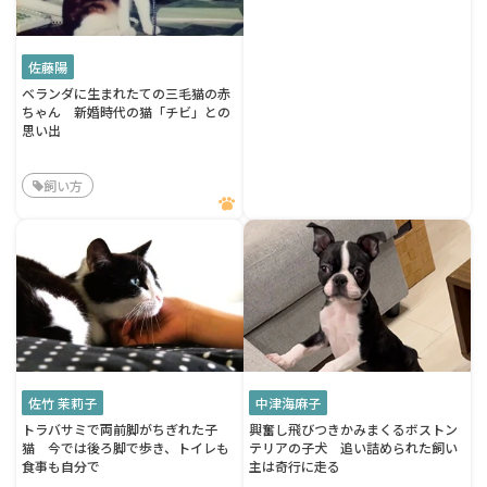
佐藤陽
ベランダに生まれたての三毛猫の赤
ちゃん 新婚時代の猫「チビ」との
思い出
飼い方
佐竹 茉莉子
中津海麻子
トラバサミで両前脚がちぎれた子
興奮し飛びつきかみまくるボストン
猫 今では後ろ脚で歩き、トイレも
テリアの子犬 追い詰められた飼い
食事も自分で
主は奇行に走る