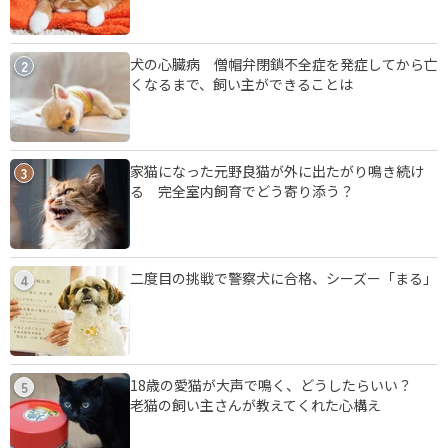
犬の心臓病 僧帽弁閉鎖不全症を発症してから亡
2
くなるまで、飼い主ができることは
家猫になった元野良猫が外に出たがり鳴き続け
3
る 完全室内飼育でどう寄り添う？
二度目の挑戦で警察犬に合格、シーズー「まる」
4
18歳の愛猫が大声で鳴く、どうしたらいい？
5
老猫の飼い主さんが教えてくれた心構え