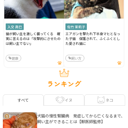
入交 眞巳
佐竹 茉莉子
猫が飼い主を激しく襲ってくる 確
エアガンを撃たれ下半身マヒとなっ
実に言えるのは「攻撃的にさせたの
た子猫 保護されて、ふくふくとし
は飼い主でない」
た愛され猫に
健康
飼い方
ランキング
イヌ
ネコ
すべて
犬猫の慢性腎臓病 発症してから亡くなるまで、
1
飼い主ができることは【獣医師監修】