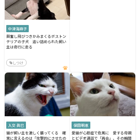
中津海麻子
興奮し飛びつきかみまくるボストン
テリアの子犬 追い詰められた飼い
主は奇行に走る
しつけ
入交 眞巳
保田明恵
猫が飼い主を激しく襲ってくる 確
愛猫が心筋症で危篤に 愛する母親
実に言えるのは「攻撃的にさせたの
とビデオ通話で「再会」、その瞬間