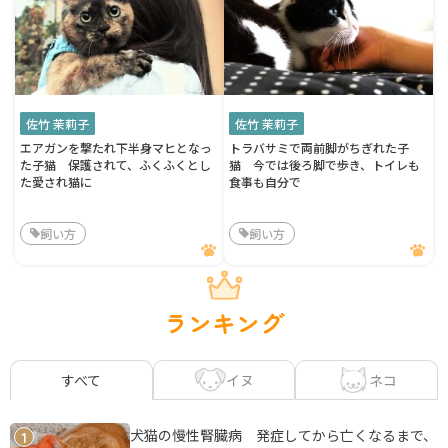
佐竹 茉莉子
佐竹 茉莉子
エアガンを撃たれ下半身マヒとなっ
トラバサミで両前脚がちぎれた子
た子猫 保護されて、ふくふくとし
猫 今では後ろ脚で歩き、トイレも
た愛され猫に
食事も自分で
飼い方
飼い方
ランキング
イヌ
ネコ
すべて
犬猫の慢性腎臓病 発症してから亡くなるまで、
1