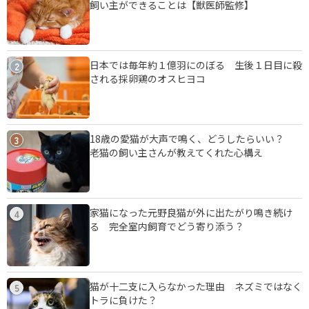
飼い主ができることは【獣医師監修】
日本では毎年約１億羽にのぼる 生後１日目に殺
2
される採卵鶏のオスヒヨコ
18歳の愛猫が大声で鳴く、どうしたらいい？
3
老猫の飼い主さんが教えてくれた心構え
家猫になった元野良猫が外に出たがり鳴き続け
4
る 完全室内飼育でどう寄り添う？
猫が十二支に入らなかった理由 ネズミではなく
5
トラに負けた？