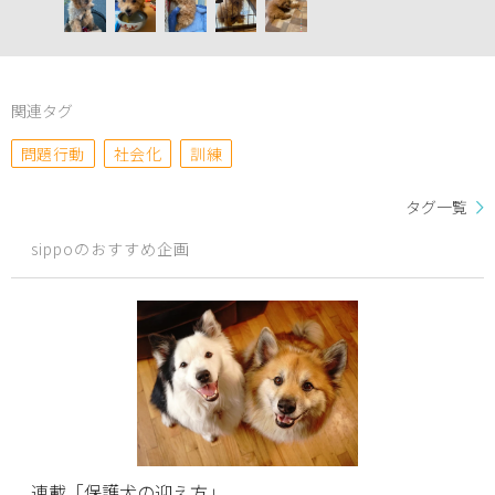
関連タグ
問題行動
社会化
訓練
タグ一覧
sippoのおすすめ企画
連載「保護犬の迎え方」