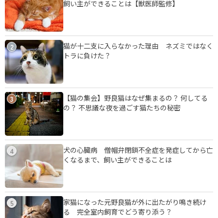
飼い主ができることは【獣医師監修】
猫が十二支に入らなかった理由 ネズミではなく
2
トラに負けた？
【猫の集会】野良猫はなぜ集まるの？ 何してる
3
の？ 不思議な夜を過ごす猫たちの秘密
犬の心臓病 僧帽弁閉鎖不全症を発症してから亡
4
くなるまで、飼い主ができることは
家猫になった元野良猫が外に出たがり鳴き続け
5
る 完全室内飼育でどう寄り添う？