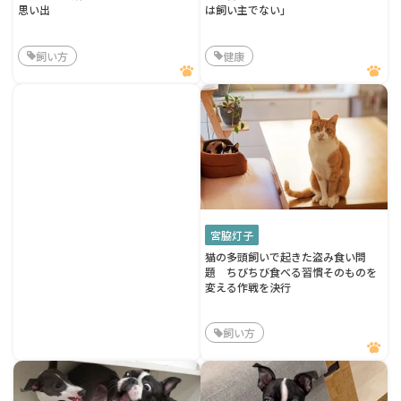
思い出
は飼い主でない」
飼い方
健康
宮脇灯子
猫の多頭飼いで起きた盗み食い問
題 ちびちび食べる習慣そのものを
変える作戦を決行
飼い方