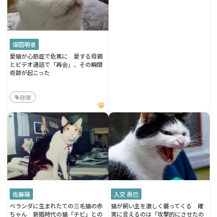
保田明恵
愛猫が心筋症で危篤に 愛する母親
とビデオ通話で「再会」、その瞬間
奇跡が起こった
健康
佐藤陽
入交 眞巳
ベランダに生まれたての三毛猫の赤
猫が飼い主を激しく襲ってくる 確
ちゃん 新婚時代の猫「チビ」との
実に言えるのは「攻撃的にさせたの