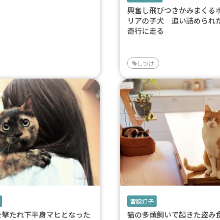
興奮し飛びつきかみまくる
リアの子犬 追い詰められ
奇行に走る
しつけ
宮脇灯子
を撃たれ下半身マヒとなった
猫の多頭飼いで起きた盗