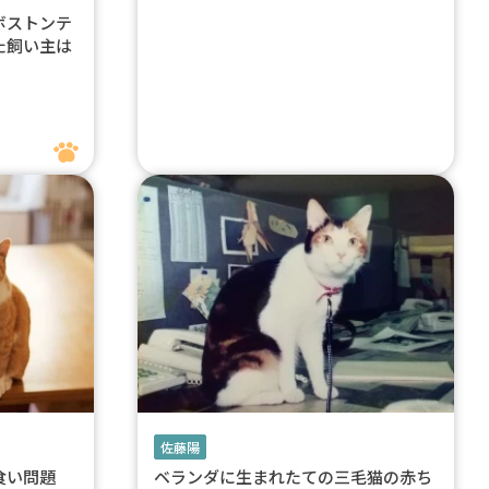
ボストンテ
た飼い主は
佐藤陽
み食い問題
ベランダに生まれたての三毛猫の赤ち