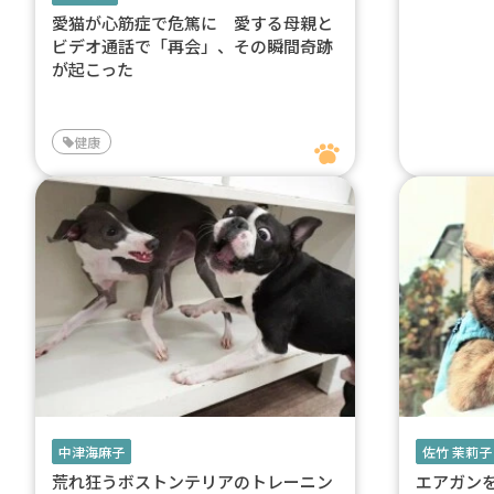
愛猫が心筋症で危篤に 愛する母親と
ビデオ通話で「再会」、その瞬間奇跡
が起こった
健康
中津海麻子
佐竹 茉莉子
荒れ狂うボストンテリアのトレーニン
エアガン