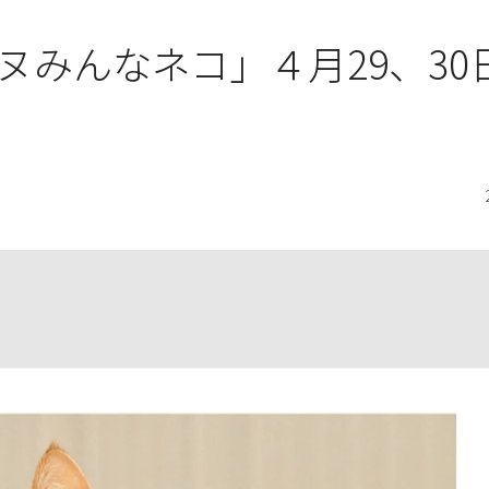
ヌみんなネコ」４月29、30