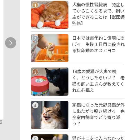
犬猫の慢性腎臓病 発症し
1
てから亡くなるまで、飼い
主ができることは【獣医師
監修】
日本では毎年約１億羽にの
2
ぼる 生後１日目に殺され
る採卵鶏のオスヒヨコ
18歳の愛猫が大声で鳴
3
く、どうしたらいい？ 老
猫の飼い主さんが教えてく
れた心構え
家猫になった元野良猫が外
4
に出たがり鳴き続ける 完
全室内飼育でどう寄り添
6
う？
猫が十二支に入らなかった
5