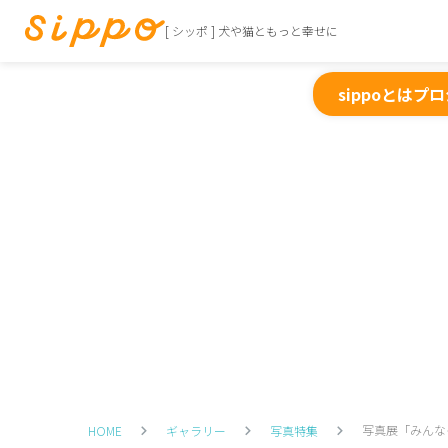
[ シッポ ] 犬や猫ともっと幸せに
sippoとは
プロ
写真展「みんな
HOME
ギャラリー
写真特集