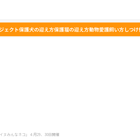
ジェクト
保護犬の迎え方
保護猫の迎え方
動物愛護
飼い方
しつけ
イヌみんなネコ」４月29、30日開催