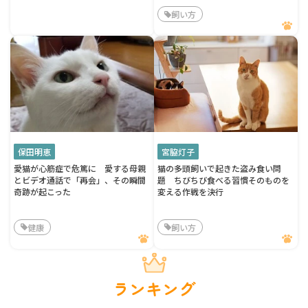
飼い方
保田明恵
宮脇灯子
愛猫が心筋症で危篤に 愛する母親
猫の多頭飼いで起きた盗み食い問
とビデオ通話で「再会」、その瞬間
題 ちびちび食べる習慣そのものを
奇跡が起こった
変える作戦を決行
健康
飼い方
ランキング