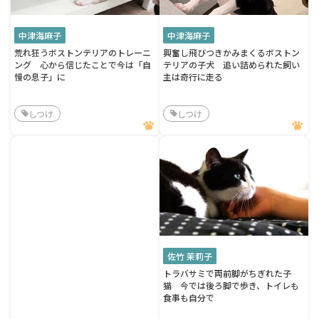
中津海麻子
中津海麻子
荒れ狂うボストンテリアのトレーニ
興奮し飛びつきかみまくるボストン
ング 心から信じたことで今は「自
テリアの子犬 追い詰められた飼い
慢の息子」に
主は奇行に走る
しつけ
しつけ
佐竹 茉莉子
トラバサミで両前脚がちぎれた子
猫 今では後ろ脚で歩き、トイレも
食事も自分で