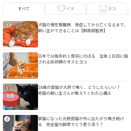
イヌ
ネコ
すべて
犬猫の慢性腎臓病 発症してから亡くなるまで、
1
飼い主ができることは【獣医師監修】
日本では毎年約１億羽にのぼる 生後１日目に殺
2
される採卵鶏のオスヒヨコ
18歳の愛猫が大声で鳴く、どうしたらいい？
3
老猫の飼い主さんが教えてくれた心構え
家猫になった元野良猫が外に出たがり鳴き続け
4
る 完全室内飼育でどう寄り添う？