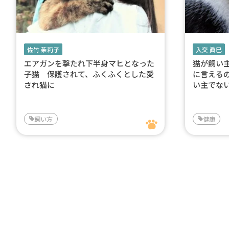
佐竹 茉莉子
入交 眞巳
エアガンを撃たれ下半身マヒとなった
猫が飼い
子猫 保護されて、ふくふくとした愛
に言える
され猫に
い主でな
飼い方
健康