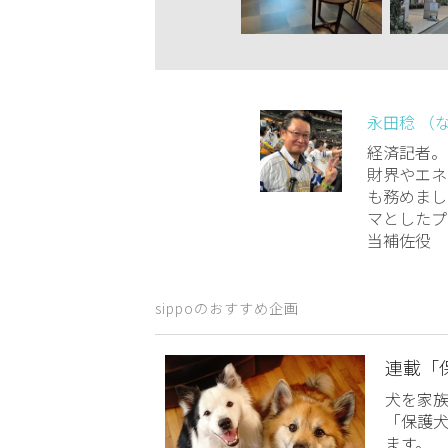
永田稔 （
経済記者。
財界やエネ
も務めまし
マとしたプ
当補佐役
sippoのおすすめ企画
連載「
犬を家
「保護
ます。