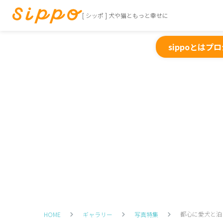
[ シッポ ] 犬や猫ともっと幸せに
sippoとは
プロ
都心に愛犬と泊
HOME
ギャラリー
写真特集