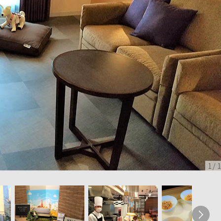
1
/
1