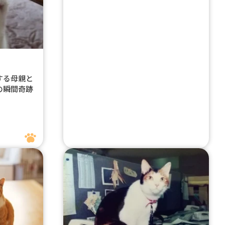
する母親と
の瞬間奇跡