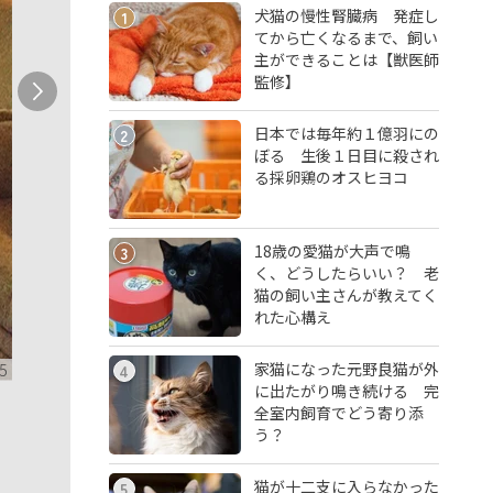
犬猫の慢性腎臓病 発症し
1
てから亡くなるまで、飼い
主ができることは【獣医師
監修】
日本では毎年約１億羽にの
2
ぼる 生後１日目に殺され
る採卵鶏のオスヒヨコ
18歳の愛猫が大声で鳴
3
く、どうしたらいい？ 老
猫の飼い主さんが教えてく
れた心構え
家猫になった元野良猫が外
5
4
に出たがり鳴き続ける 完
全室内飼育でどう寄り添
う？
猫が十二支に入らなかった
5