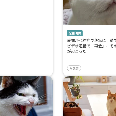
保田明恵
愛猫が心筋症で危篤に 愛
ビデオ通話で「再会」、そ
が起こった
健康