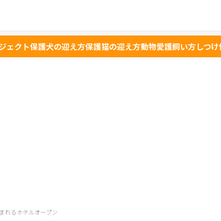
ジェクト
保護犬の迎え方
保護猫の迎え方
動物愛護
飼い方
しつけ
まれるホテルオープン