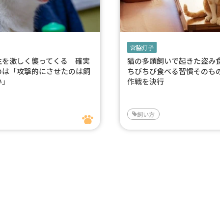
宮脇灯子
主を激しく襲ってくる 確実
猫の多頭飼いで起きた盗
のは「攻撃的にさせたのは飼
ちびちび食べる習慣そのも
い」
作戦を決行
飼い方