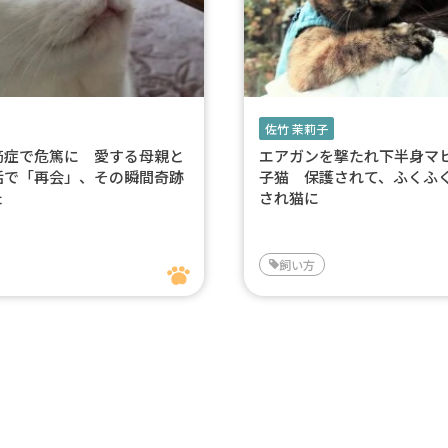
佐竹 茉莉子
筋症で危篤に 愛する母親と
エアガンを撃たれ下半身マ
話で「再会」、その瞬間奇跡
子猫 保護されて、ふくふ
た
され猫に
飼い方