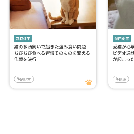
宮脇灯子
保田明恵
猫の多頭飼いで起きた盗み食い問題
愛猫が心
ちびちび食べる習慣そのものを変える
ビデオ通
作戦を決行
が起こっ
飼い方
健康