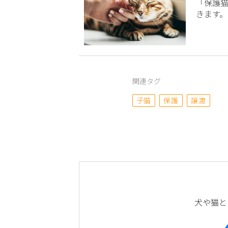
「保護
きます。
関連タグ
子猫
保護
譲渡
犬や猫と