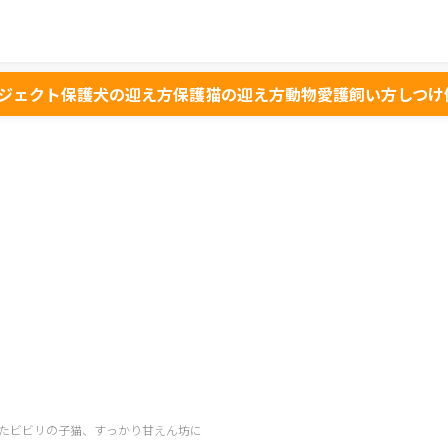
ジェクト
保護犬の迎え方
保護猫の迎え方
動物愛護
飼い方
しつけ
たビビリの子猫、すっかり甘えん坊に