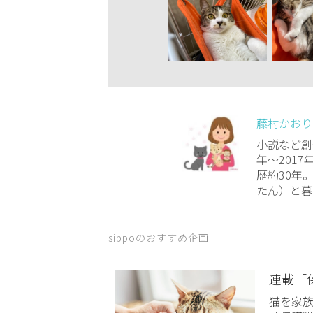
藤村かおり
小説など創
年～2017
歴約30年
たん）と暮ら
sippoのおすすめ企画
連載「
猫を家