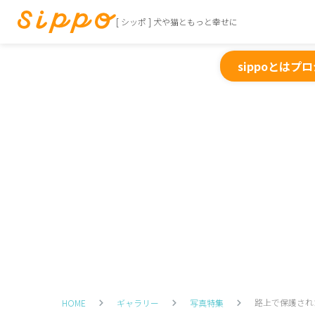
[ シッポ ] 犬や猫ともっと幸せに
sippoとは
プロ
路上で保護され
HOME
ギャラリー
写真特集