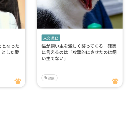
入交 眞巳
ヒとなった
猫が飼い主を激しく襲ってくる 確実
くとした愛
に言えるのは「攻撃的にさせたのは飼
い主でない」
健康