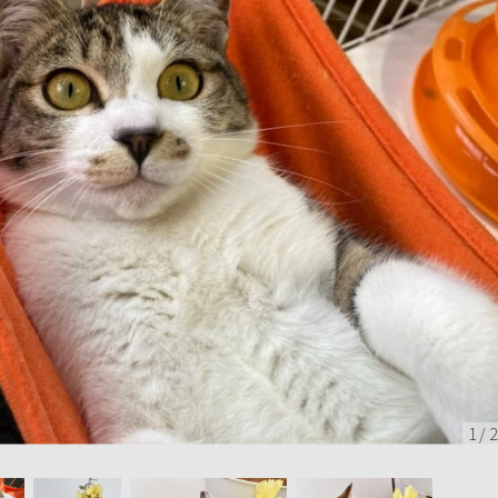
1
/
2