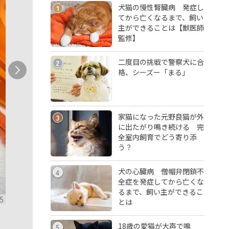
犬猫の慢性腎臓病 発症し
1
てから亡くなるまで、飼い
主ができることは【獣医師
監修】
二度目の挑戦で警察犬に合
2
格、シーズー「まる」
家猫になった元野良猫が外
3
に出たがり鳴き続ける 完
全室内飼育でどう寄り添
う？
犬の心臓病 僧帽弁閉鎖不
4
全症を発症してから亡くな
るまで、飼い主ができるこ
5
とは
18歳の愛猫が大声で鳴
5