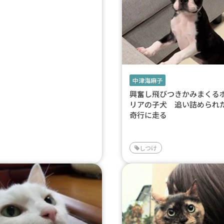
中津海麻子
興奮し飛びつきかみまくる
リアの子犬 追い詰められ
奇行に走る
しつけ