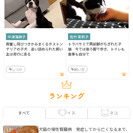
中津海麻子
佐竹 茉莉子
興奮し飛びつきかみまくるボストン
トラバサミで両前脚がちぎれた子
テリアの子犬 追い詰められた飼い
猫 今では後ろ脚で歩き、トイレも
主は奇行に走る
食事も自分で
しつけ
飼い方
ランキング
イヌ
ネコ
すべて
犬猫の慢性腎臓病 発症してから亡くなるまで、
1