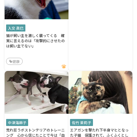
入交 眞巳
猫が飼い主を激しく襲ってくる 確
実に言えるのは「攻撃的にさせたの
は飼い主でない」
健康
中津海麻子
佐竹 茉莉子
荒れ狂うボストンテリアのトレーニ
エアガンを撃たれ下半身マヒとなっ
ング 心から信じたことで今は「自
た子猫 保護されて、ふくふくとし