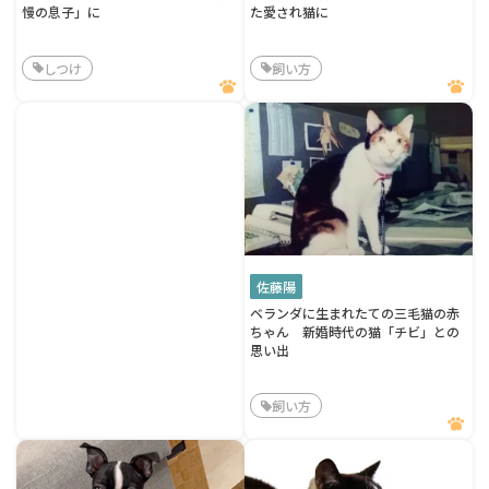
慢の息子」に
た愛され猫に
しつけ
飼い方
佐藤陽
ベランダに生まれたての三毛猫の赤
ちゃん 新婚時代の猫「チビ」との
思い出
飼い方