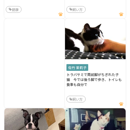
健康
飼い方
佐竹 茉莉子
トラバサミで両前脚がちぎれた子
猫 今では後ろ脚で歩き、トイレも
食事も自分で
飼い方