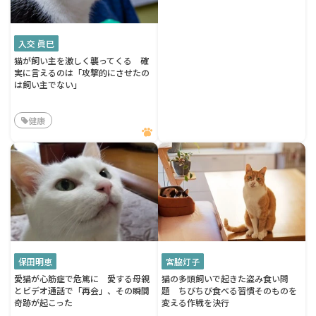
入交 眞巳
猫が飼い主を激しく襲ってくる 確
実に言えるのは「攻撃的にさせたの
は飼い主でない」
健康
保田明恵
宮脇灯子
愛猫が心筋症で危篤に 愛する母親
猫の多頭飼いで起きた盗み食い問
とビデオ通話で「再会」、その瞬間
題 ちびちび食べる習慣そのものを
奇跡が起こった
変える作戦を決行