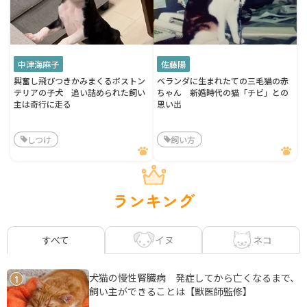
中津海麻子
佐藤陽
興奮し飛びつきかみまくるボストン
ベランダに生まれたての三毛猫の赤
テリアの子犬 追い詰められた飼い
ちゃん 新婚時代の猫「チビ」との
主は奇行に走る
思い出
しつけ
飼い方
ランキング
イヌ
ネコ
すべて
犬猫の慢性腎臓病 発症してから亡くなるまで、
1
飼い主ができることは【獣医師監修】