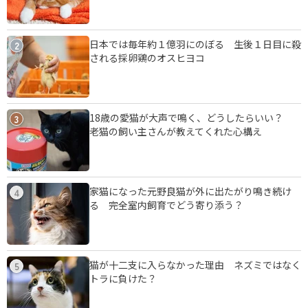
日本では毎年約１億羽にのぼる 生後１日目に殺
2
される採卵鶏のオスヒヨコ
18歳の愛猫が大声で鳴く、どうしたらいい？
3
老猫の飼い主さんが教えてくれた心構え
家猫になった元野良猫が外に出たがり鳴き続け
4
る 完全室内飼育でどう寄り添う？
猫が十二支に入らなかった理由 ネズミではなく
5
トラに負けた？