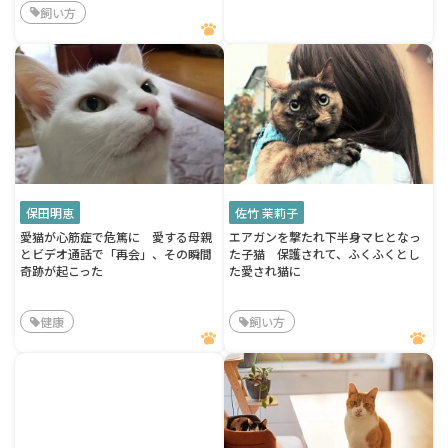
飼い方
保田明恵
佐竹 茉莉子
愛猫が心筋症で危篤に 愛する母親
エアガンを撃たれ下半身マヒとなっ
とビデオ通話で「再会」、その瞬間
た子猫 保護されて、ふくふくとし
奇跡が起こった
た愛され猫に
健康
飼い方