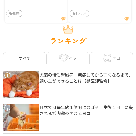
健康
しつけ
ランキング
イヌ
ネコ
すべて
犬猫の慢性腎臓病 発症してから亡くなるまで、
1
飼い主ができることは【獣医師監修】
日本では毎年約１億羽にのぼる 生後１日目に殺
2
される採卵鶏のオスヒヨコ