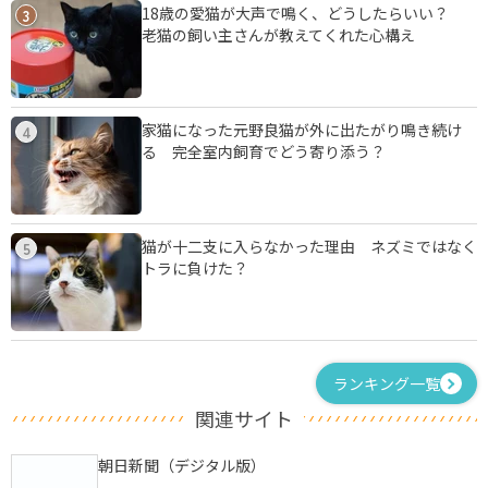
18歳の愛猫が大声で鳴く、どうしたらいい？
3
老猫の飼い主さんが教えてくれた心構え
家猫になった元野良猫が外に出たがり鳴き続け
4
る 完全室内飼育でどう寄り添う？
猫が十二支に入らなかった理由 ネズミではなく
5
トラに負けた？
ランキング一覧
関連サイト
朝日新聞（デジタル版）