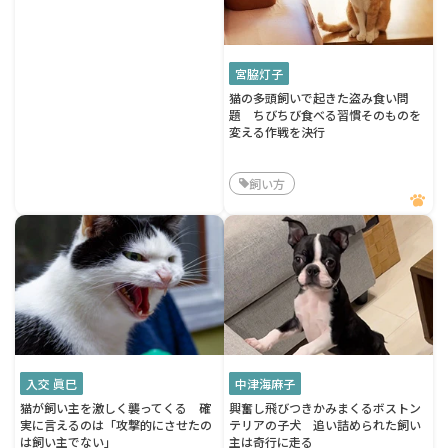
宮脇灯子
猫の多頭飼いで起きた盗み食い問
題 ちびちび食べる習慣そのものを
変える作戦を決行
飼い方
入交 眞巳
中津海麻子
猫が飼い主を激しく襲ってくる 確
興奮し飛びつきかみまくるボストン
実に言えるのは「攻撃的にさせたの
テリアの子犬 追い詰められた飼い
は飼い主でない」
主は奇行に走る