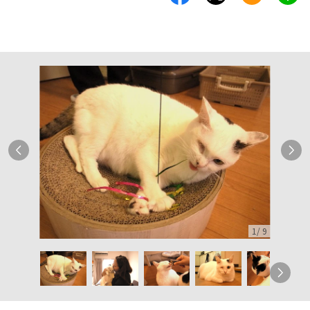
1
/
9