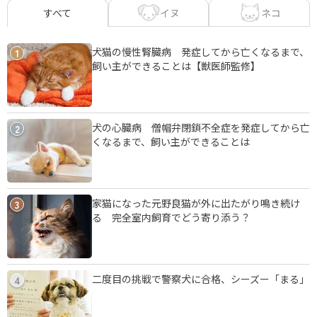
イヌ
ネコ
すべて
犬猫の慢性腎臓病 発症してから亡くなるまで、
1
飼い主ができることは【獣医師監修】
犬の心臓病 僧帽弁閉鎖不全症を発症してから亡
2
くなるまで、飼い主ができることは
家猫になった元野良猫が外に出たがり鳴き続け
3
る 完全室内飼育でどう寄り添う？
二度目の挑戦で警察犬に合格、シーズー「まる」
4