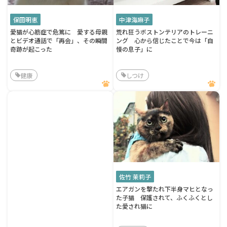
保田明恵
中津海麻子
愛猫が心筋症で危篤に 愛する母親
荒れ狂うボストンテリアのトレーニ
とビデオ通話で「再会」、その瞬間
ング 心から信じたことで今は「自
奇跡が起こった
慢の息子」に
健康
しつけ
佐竹 茉莉子
エアガンを撃たれ下半身マヒとなっ
た子猫 保護されて、ふくふくとし
た愛され猫に