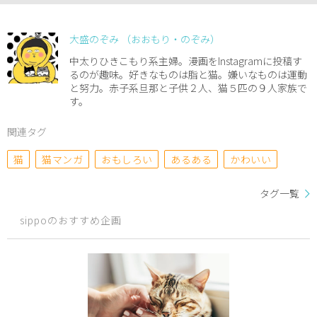
大盛のぞみ （おおもり・のぞみ）
中太りひきこもり系主婦。漫画をInstagramに投稿す
るのが趣味。好きなものは脂と猫。嫌いなものは運動
と努力。赤子系旦那と子供２人、猫５匹の９人家族で
す。
関連タグ
猫
猫マンガ
おもしろい
あるある
かわいい
タグ一覧
sippoのおすすめ企画