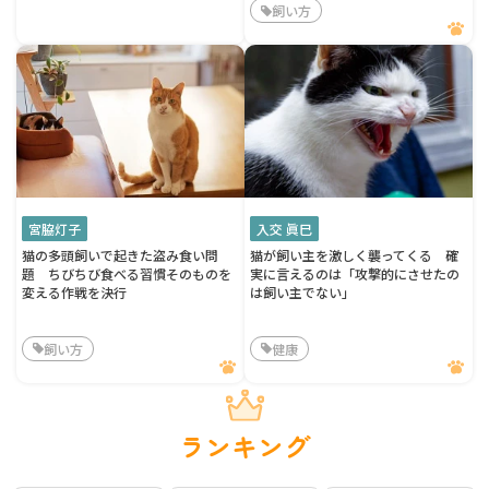
飼い方
宮脇灯子
入交 眞巳
猫の多頭飼いで起きた盗み食い問
猫が飼い主を激しく襲ってくる 確
題 ちびちび食べる習慣そのものを
実に言えるのは「攻撃的にさせたの
変える作戦を決行
は飼い主でない」
飼い方
健康
ランキング