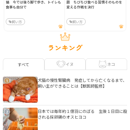
猫 今では後ろ脚で歩き、トイレも
題 ちびちび食べる習慣そのものを
食事も自分で
変える作戦を決行
飼い方
飼い方
ランキング
イヌ
ネコ
すべて
犬猫の慢性腎臓病 発症してから亡くなるまで、
1
飼い主ができることは【獣医師監修】
日本では毎年約１億羽にのぼる 生後１日目に殺
2
される採卵鶏のオスヒヨコ