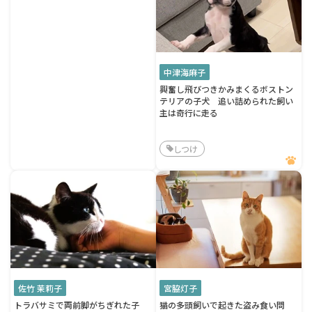
中津海麻子
興奮し飛びつきかみまくるボストン
テリアの子犬 追い詰められた飼い
主は奇行に走る
しつけ
佐竹 茉莉子
宮脇灯子
トラバサミで両前脚がちぎれた子
猫の多頭飼いで起きた盗み食い問