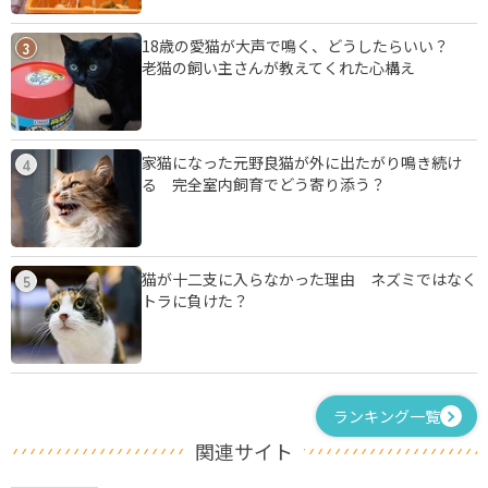
18歳の愛猫が大声で鳴く、どうしたらいい？
3
老猫の飼い主さんが教えてくれた心構え
家猫になった元野良猫が外に出たがり鳴き続け
4
る 完全室内飼育でどう寄り添う？
猫が十二支に入らなかった理由 ネズミではなく
5
トラに負けた？
ランキング一覧
関連サイト