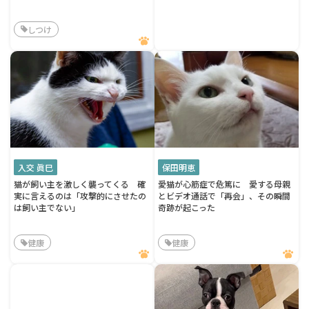
しつけ
入交 眞巳
保田明恵
猫が飼い主を激しく襲ってくる 確
愛猫が心筋症で危篤に 愛する母親
実に言えるのは「攻撃的にさせたの
とビデオ通話で「再会」、その瞬間
は飼い主でない」
奇跡が起こった
健康
健康