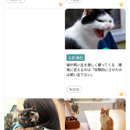
入交 眞巳
猫が飼い主を激しく襲ってくる 確
実に言えるのは「攻撃的にさせたの
は飼い主でない」
健康