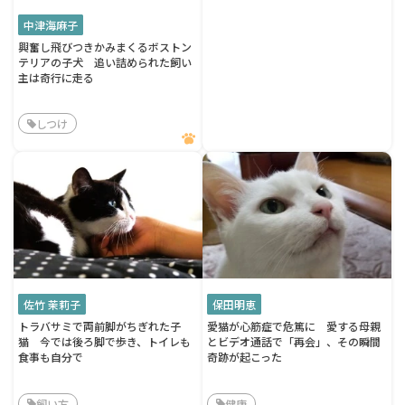
中津海麻子
興奮し飛びつきかみまくるボストン
テリアの子犬 追い詰められた飼い
主は奇行に走る
しつけ
佐竹 茉莉子
保田明恵
トラバサミで両前脚がちぎれた子
愛猫が心筋症で危篤に 愛する母親
猫 今では後ろ脚で歩き、トイレも
とビデオ通話で「再会」、その瞬間
食事も自分で
奇跡が起こった
飼い方
健康