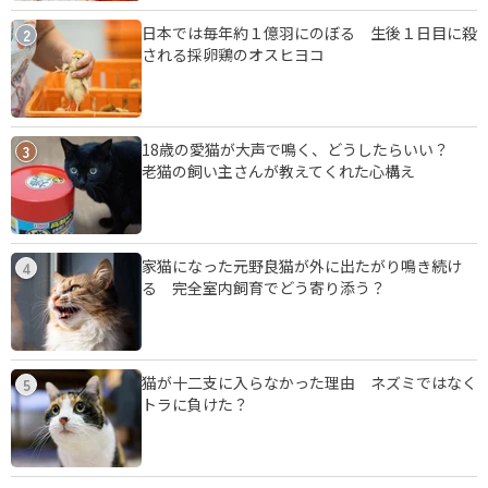
日本では毎年約１億羽にのぼる 生後１日目に殺
2
される採卵鶏のオスヒヨコ
18歳の愛猫が大声で鳴く、どうしたらいい？
3
老猫の飼い主さんが教えてくれた心構え
家猫になった元野良猫が外に出たがり鳴き続け
4
る 完全室内飼育でどう寄り添う？
猫が十二支に入らなかった理由 ネズミではなく
5
トラに負けた？