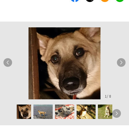
1
/
8