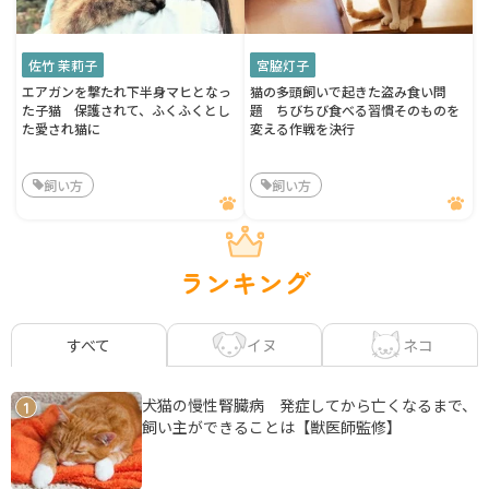
佐竹 茉莉子
宮脇灯子
エアガンを撃たれ下半身マヒとなっ
猫の多頭飼いで起きた盗み食い問
た子猫 保護されて、ふくふくとし
題 ちびちび食べる習慣そのものを
た愛され猫に
変える作戦を決行
飼い方
飼い方
ランキング
イヌ
ネコ
すべて
犬猫の慢性腎臓病 発症してから亡くなるまで、
1
飼い主ができることは【獣医師監修】