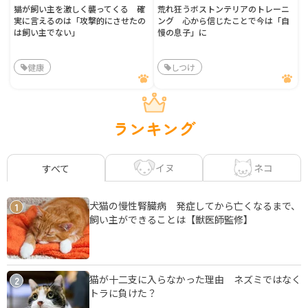
猫が飼い主を激しく襲ってくる 確
荒れ狂うボストンテリアのトレーニ
実に言えるのは「攻撃的にさせたの
ング 心から信じたことで今は「自
は飼い主でない」
慢の息子」に
健康
しつけ
ランキング
イヌ
ネコ
すべて
犬猫の慢性腎臓病 発症してから亡くなるまで、
1
飼い主ができることは【獣医師監修】
猫が十二支に入らなかった理由 ネズミではなく
2
トラに負けた？