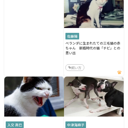
佐藤陽
ベランダに生まれたての三毛猫の赤
ちゃん 新婚時代の猫「チビ」との
思い出
飼い方
入交 眞巳
中津海麻子