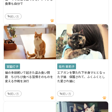
食事も自分で
飼い方
宮脇灯子
佐竹 茉莉子
猫の多頭飼いで起きた盗み食い問
エアガンを撃たれ下半身マヒとなっ
題 ちびちび食べる習慣そのものを
た子猫 保護されて、ふくふくとし
変える作戦を決行
た愛され猫に
飼い方
飼い方