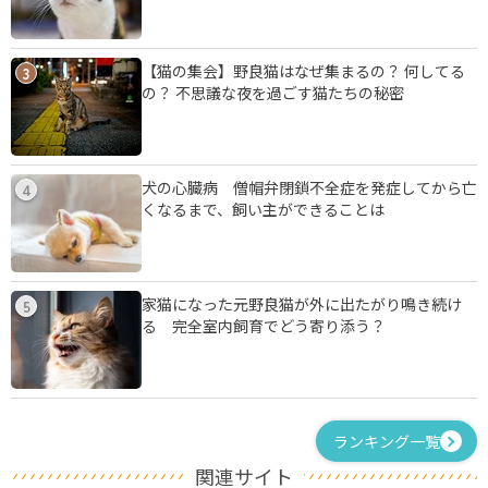
【猫の集会】野良猫はなぜ集まるの？ 何してる
3
の？ 不思議な夜を過ごす猫たちの秘密
犬の心臓病 僧帽弁閉鎖不全症を発症してから亡
4
くなるまで、飼い主ができることは
家猫になった元野良猫が外に出たがり鳴き続け
5
る 完全室内飼育でどう寄り添う？
ランキング一覧
関連サイト