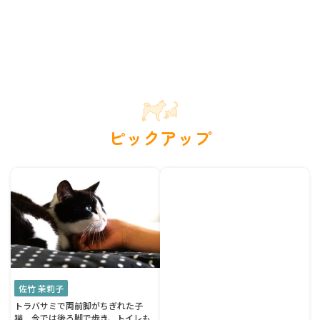
ピックアップ
佐竹 茉莉子
トラバサミで両前脚がちぎれた子
猫 今では後ろ脚で歩き、トイレも