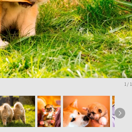
1
/
1