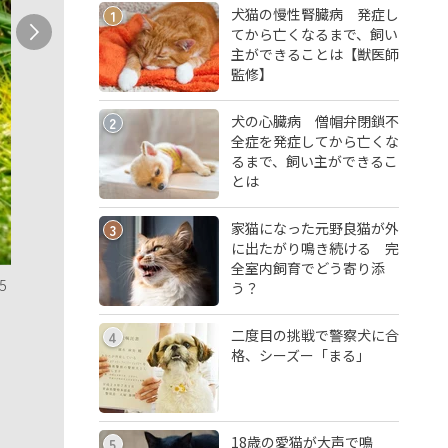
犬猫の慢性腎臓病 発症し
1
てから亡くなるまで、飼い
主ができることは【獣医師
監修】
犬の心臓病 僧帽弁閉鎖不
2
全症を発症してから亡くな
るまで、飼い主ができるこ
とは
家猫になった元野良猫が外
3
に出たがり鳴き続ける 完
全室内飼育でどう寄り添
5
う？
二度目の挑戦で警察犬に合
4
格、シーズー「まる」
18歳の愛猫が大声で鳴
5