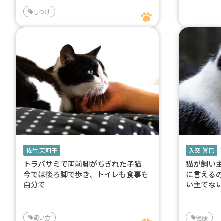
しつけ
佐竹 茉莉子
入交 眞巳
トラバサミで両前脚がちぎれた子猫
猫が飼い
今では後ろ脚で歩き、トイレも食事も
に言える
自分で
い主でな
飼い方
健康