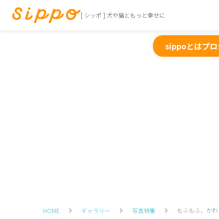
[ シッポ ] 犬や猫ともっと幸せに
sippoとは
プロ
もふもふ、かわ
HOME
ギャラリー
写真特集