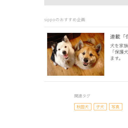
sippoのおすすめ企画
連載「
犬を家
「保護
ます。
関連タグ
秋田犬
子犬
写真