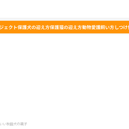
ジェクト
保護犬の迎え方
保護猫の迎え方
動物愛護
飼い方
しつけ
いい秋田犬の親子