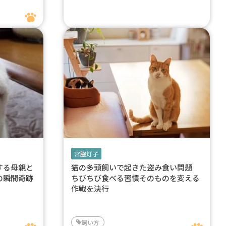
宮脇灯子
する母親と
猫の多頭飼いで起きた盗み食い問題
の瞬間奇跡
ちびちび食べる習慣そのものを変える
作戦を決行
飼い方