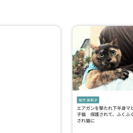
佐竹 茉莉子
エアガンを撃たれ下半身マ
子猫 保護されて、ふくふ
され猫に