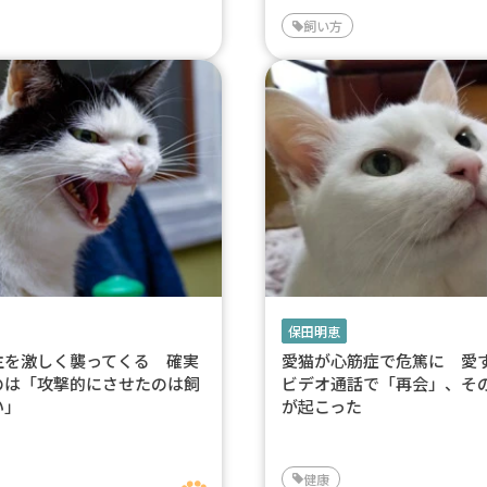
飼い方
保田明恵
主を激しく襲ってくる 確実
愛猫が心筋症で危篤に 愛
のは「攻撃的にさせたのは飼
ビデオ通話で「再会」、そ
い」
が起こった
健康