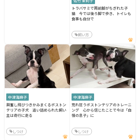
佐竹 茉莉子
トラバサミで両前脚がちぎれた子
猫 今では後ろ脚で歩き、トイレも
食事も自分で
飼い方
中津海麻子
中津海麻子
興奮し飛びつきかみまくるボストン
荒れ狂うボストンテリアのトレーニ
テリアの子犬 追い詰められた飼い
ング 心から信じたことで今は「自
主は奇行に走る
慢の息子」に
しつけ
しつけ