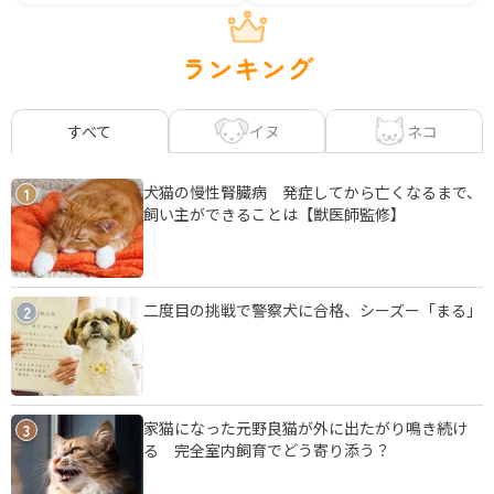
ランキング
イヌ
ネコ
すべて
犬猫の慢性腎臓病 発症してから亡くなるまで、
1
飼い主ができることは【獣医師監修】
二度目の挑戦で警察犬に合格、シーズー「まる」
2
家猫になった元野良猫が外に出たがり鳴き続け
3
る 完全室内飼育でどう寄り添う？