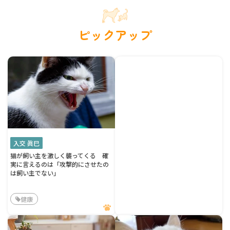
ピックアップ
入交 眞巳
猫が飼い主を激しく襲ってくる 確
実に言えるのは「攻撃的にさせたの
は飼い主でない」
健康