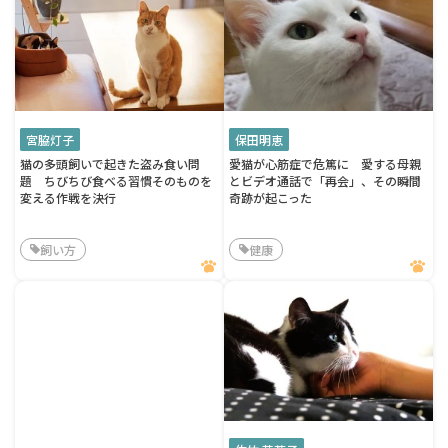
宮脇灯子
保田明恵
猫の多頭飼いで起きた盗み食い問
愛猫が心筋症で危篤に 愛する母親
題 ちびちび食べる習慣そのものを
とビデオ通話で「再会」、その瞬間
変える作戦を決行
奇跡が起こった
飼い方
健康