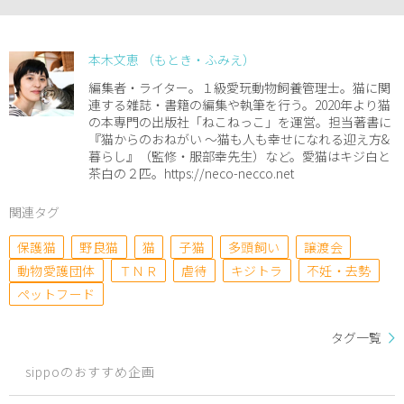
本木文恵 （もとき・ふみえ）
編集者・ライター。１級愛玩動物飼養管理士。猫に関
連する雑誌・書籍の編集や執筆を行う。2020年より猫
の本専門の出版社「ねこねっこ」を運営。担当著書に
『猫からのおねがい 〜猫も人も幸せになれる迎え方&
暮らし』（監修・服部幸先生）など。愛猫はキジ白と
茶白の２匹。https://neco-necco.net
関連タグ
保護猫
野良猫
猫
子猫
多頭飼い
譲渡会
動物愛護団体
ＴＮＲ
虐待
キジトラ
不妊・去勢
ペットフード
タグ一覧
sippoのおすすめ企画