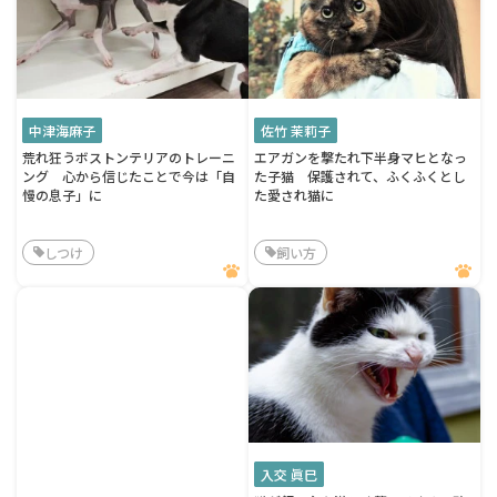
中津海麻子
佐竹 茉莉子
荒れ狂うボストンテリアのトレーニ
エアガンを撃たれ下半身マヒとなっ
ング 心から信じたことで今は「自
た子猫 保護されて、ふくふくとし
慢の息子」に
た愛され猫に
しつけ
飼い方
入交 眞巳