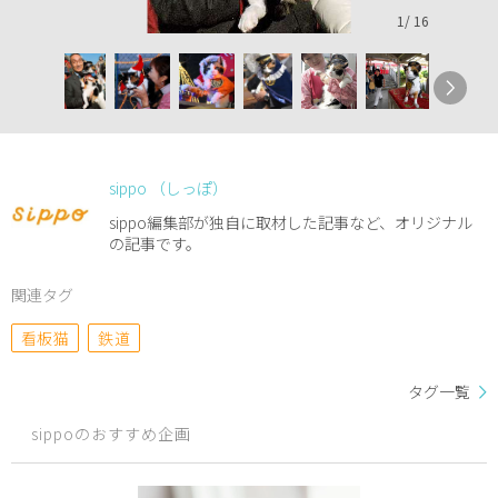
1
/
16
sippo （しっぽ）
sippo編集部が独自に取材した記事など、オリジナル
の記事です。
関連タグ
看板猫
鉄道
タグ一覧
sippoのおすすめ企画