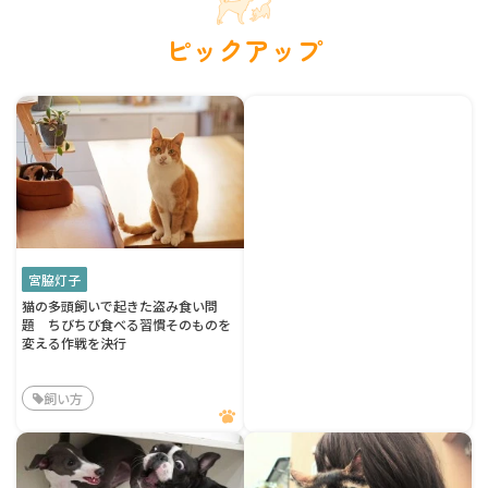
ピックアップ
宮脇灯子
猫の多頭飼いで起きた盗み食い問
題 ちびちび食べる習慣そのものを
変える作戦を決行
飼い方