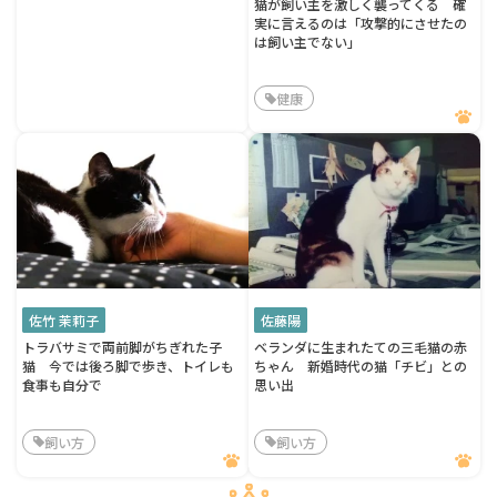
猫が飼い主を激しく襲ってくる 確
実に言えるのは「攻撃的にさせたの
は飼い主でない」
健康
佐竹 茉莉子
佐藤陽
トラバサミで両前脚がちぎれた子
ベランダに生まれたての三毛猫の赤
猫 今では後ろ脚で歩き、トイレも
ちゃん 新婚時代の猫「チビ」との
食事も自分で
思い出
飼い方
飼い方