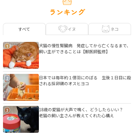
ランキング
イヌ
ネコ
すべて
犬猫の慢性腎臓病 発症してから亡くなるまで、
1
飼い主ができることは【獣医師監修】
日本では毎年約１億羽にのぼる 生後１日目に殺
2
される採卵鶏のオスヒヨコ
18歳の愛猫が大声で鳴く、どうしたらいい？
3
老猫の飼い主さんが教えてくれた心構え