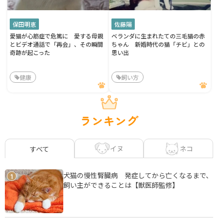
保田明恵
佐藤陽
愛猫が心筋症で危篤に 愛する母親
ベランダに生まれたての三毛猫の赤
とビデオ通話で「再会」、その瞬間
ちゃん 新婚時代の猫「チビ」との
奇跡が起こった
思い出
健康
飼い方
ランキング
イヌ
ネコ
すべて
犬猫の慢性腎臓病 発症してから亡くなるまで、
1
飼い主ができることは【獣医師監修】