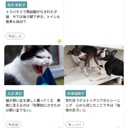
佐竹 茉莉子
トラバサミで両前脚がちぎれた子
猫 今では後ろ脚で歩き、トイレも
食事も自分で
飼い方
入交 眞巳
中津海麻子
猫が飼い主を激しく襲ってくる 確
荒れ狂うボストンテリアのトレーニ
実に言えるのは「攻撃的にさせたの
ング 心から信じたことで今は「自
は飼い主でない」
慢の息子」に
健康
しつけ