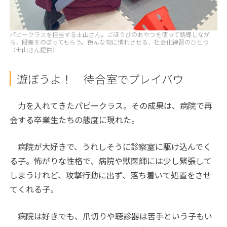
パピークラスを担当する土山さん。ごほうびのおやつを使って誘導しなが
ら、段差をのぼってもらう。色んな物に慣れさせる、社会化練習のひとつ
（土山さん提供）
遊ぼうよ！ 待合室でプレイバウ
力を入れてきたパピークラス。その成果は、病院で再
会する卒業生たちの態度に現れた。
病院が大好きで、うれしそうに診察室に駆け込んでく
る子。怖がりな性格で、病院や獣医師には少し緊張して
しまうけれど、攻撃行動に出ず、落ち着いて処置をさせ
てくれる子。
病院は好きでも、爪切りや聴診器は苦手という子もい