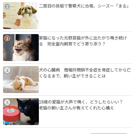
二度目の挑戦で警察犬に合格、シーズー「まる」
2
家猫になった元野良猫が外に出たがり鳴き続け
3
る 完全室内飼育でどう寄り添う？
犬の心臓病 僧帽弁閉鎖不全症を発症してから亡
4
くなるまで、飼い主ができることは
18歳の愛猫が大声で鳴く、どうしたらいい？
5
老猫の飼い主さんが教えてくれた心構え