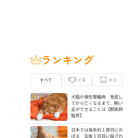
ランキング
イヌ
ネコ
すべて
犬猫の慢性腎臓病 発症し
1
てから亡くなるまで、飼い
主ができることは【獣医師
監修】
日本では毎年約１億羽にの
2
ぼる 生後１日目に殺され