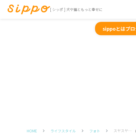
[ シッポ ] 犬や猫ともっと幸せに
sippoとは
プロ
スヤスヤ… 
HOME
ライフスタイル
フォト