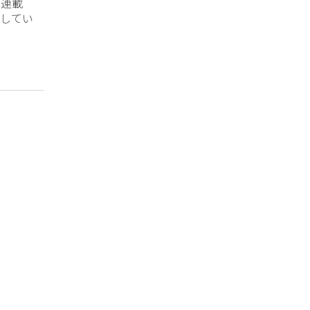
？連載
してい