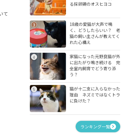
る採卵鶏のオスヒヨコ
いて
18歳の愛猫が大声で鳴
3
く、どうしたらいい？ 老
猫の飼い主さんが教えてく
れた心構え
家猫になった元野良猫が外
4
に出たがり鳴き続ける 完
全室内飼育でどう寄り添
う？
猫が十二支に入らなかった
5
理由 ネズミではなくトラ
に負けた？
ランキング一覧