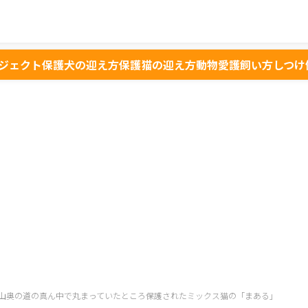
ジェクト
保護犬の迎え方
保護猫の迎え方
動物愛護
飼い方
しつけ
山奥の道の真ん中で丸まっていたところ保護されたミックス猫の「まある」