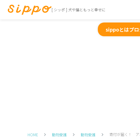
[ シッポ ] 犬や猫ともっと幸せに
sippoとは
プロ
寄付が届く！ ア
HOME
動物愛護
動物愛護