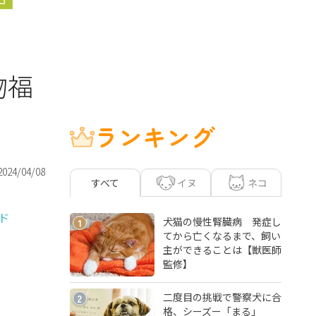
物福
ランキング
2024/04/08
イヌ
ネコ
すべて
ド
犬猫の慢性腎臓病 発症し
1
てから亡くなるまで、飼い
主ができることは【獣医師
監修】
二度目の挑戦で警察犬に合
2
格、シーズー「まる」