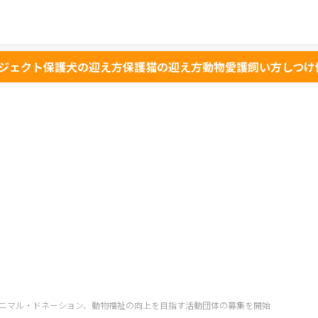
ジェクト
保護犬の迎え方
保護猫の迎え方
動物愛護
飼い方
しつけ
ニマル・ドネーション、動物福祉の向上を目指す活動団体の募集を開始