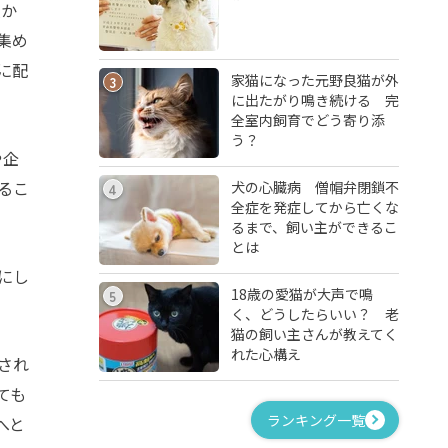
人か
集め
に配
家猫になった元野良猫が外
3
に出たがり鳴き続ける 完
全室内飼育でどう寄り添
う？
や企
るこ
犬の心臓病 僧帽弁閉鎖不
4
全症を発症してから亡くな
るまで、飼い主ができるこ
とは
にし
18歳の愛猫が大声で鳴
5
く、どうしたらいい？ 老
猫の飼い主さんが教えてく
れた心構え
され
ても
ランキング一覧
へと