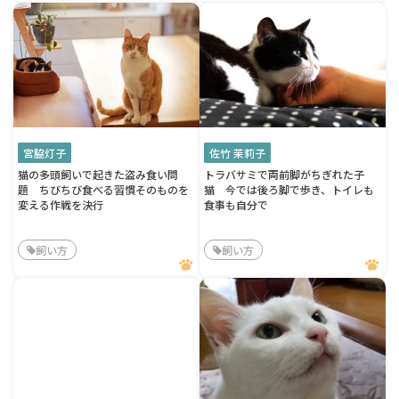
宮脇灯子
佐竹 茉莉子
猫の多頭飼いで起きた盗み食い問
トラバサミで両前脚がちぎれた子
題 ちびちび食べる習慣そのものを
猫 今では後ろ脚で歩き、トイレも
変える作戦を決行
食事も自分で
飼い方
飼い方