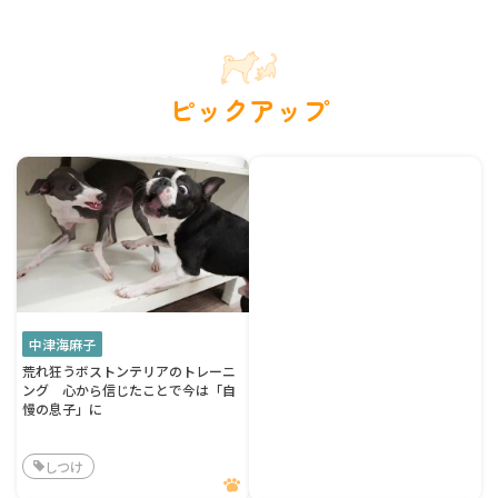
ピックアップ
中津海麻子
荒れ狂うボストンテリアのトレーニ
ング 心から信じたことで今は「自
慢の息子」に
しつけ