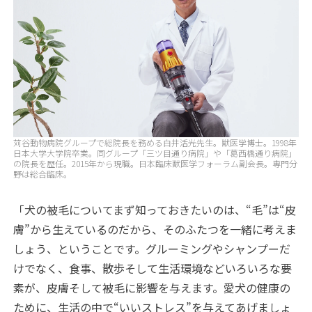
苅谷動物病院グループで総院長を務める白井活光先生。獣医学博士。1998年
日本大学大学院卒業。同グループ「三ツ目通り病院」や「葛西橋通り病院」
の院長を歴任。2015年から現職。日本臨床獣医学フォーラム副会長。専門分
野は総合臨床。
「犬の被毛についてまず知っておきたいのは、“毛”は“皮
膚”から生えているのだから、そのふたつを一緒に考えま
しょう、ということです。グルーミングやシャンプーだ
けでなく、食事、散歩そして生活環境などいろいろな要
素が、皮膚そして被毛に影響を与えます。愛犬の健康の
ために、生活の中で“いいストレス”を与えてあげましょ