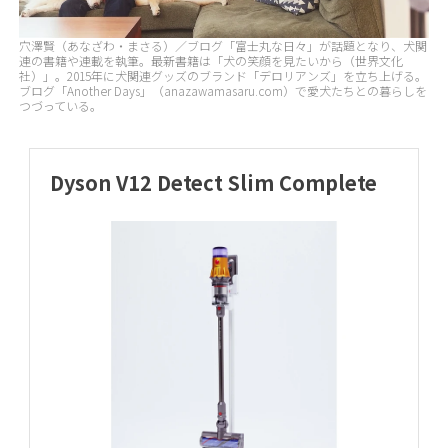
穴澤賢（あなざわ・まさる）／ブログ「富士丸な日々」が話題となり、犬関
連の書籍や連載を執筆。最新書籍は「犬の笑顔を見たいから（世界文化
社）」。2015年に犬関連グッズのブランド「デロリアンズ」を立ち上げる。
ブログ「Another Days」（anazawamasaru.com）で愛犬たちとの暮らしを
つづっている。
Dyson V12 Detect Slim Complete