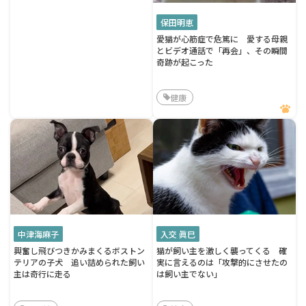
保田明恵
愛猫が心筋症で危篤に 愛する母親
とビデオ通話で「再会」、その瞬間
奇跡が起こった
健康
中津海麻子
入交 眞巳
興奮し飛びつきかみまくるボストン
猫が飼い主を激しく襲ってくる 確
テリアの子犬 追い詰められた飼い
実に言えるのは「攻撃的にさせたの
主は奇行に走る
は飼い主でない」