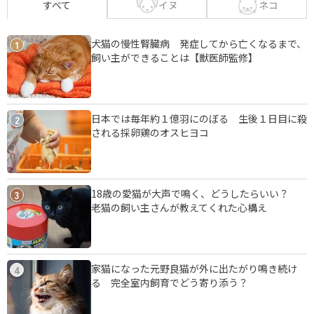
イヌ
ネコ
すべて
犬猫の慢性腎臓病 発症してから亡くなるまで、
1
飼い主ができることは【獣医師監修】
日本では毎年約１億羽にのぼる 生後１日目に殺
2
される採卵鶏のオスヒヨコ
18歳の愛猫が大声で鳴く、どうしたらいい？
3
老猫の飼い主さんが教えてくれた心構え
家猫になった元野良猫が外に出たがり鳴き続け
4
る 完全室内飼育でどう寄り添う？