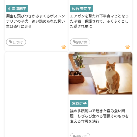
中津海麻子
佐竹 茉莉子
興奮し飛びつきかみまくるボストン
エアガンを撃たれ下半身マヒとなっ
テリアの子犬 追い詰められた飼い
た子猫 保護されて、ふくふくとし
主は奇行に走る
た愛され猫に
しつけ
飼い方
宮脇灯子
猫の多頭飼いで起きた盗み食い問
題 ちびちび食べる習慣そのものを
変える作戦を決行
飼い方