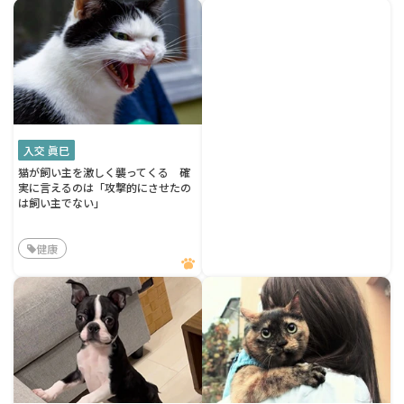
入交 眞巳
猫が飼い主を激しく襲ってくる 確
実に言えるのは「攻撃的にさせたの
は飼い主でない」
健康