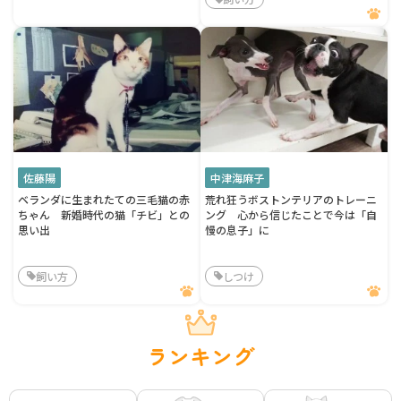
佐藤陽
中津海麻子
ベランダに生まれたての三毛猫の赤
荒れ狂うボストンテリアのトレーニ
ちゃん 新婚時代の猫「チビ」との
ング 心から信じたことで今は「自
思い出
慢の息子」に
飼い方
しつけ
ランキング