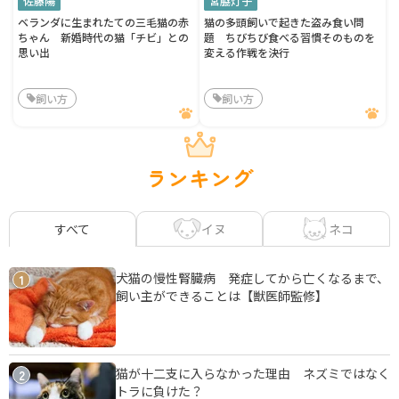
佐藤陽
宮脇灯子
ベランダに生まれたての三毛猫の赤
猫の多頭飼いで起きた盗み食い問
ちゃん 新婚時代の猫「チビ」との
題 ちびちび食べる習慣そのものを
思い出
変える作戦を決行
飼い方
飼い方
ランキング
イヌ
ネコ
すべて
犬猫の慢性腎臓病 発症してから亡くなるまで、
1
飼い主ができることは【獣医師監修】
猫が十二支に入らなかった理由 ネズミではなく
2
トラに負けた？