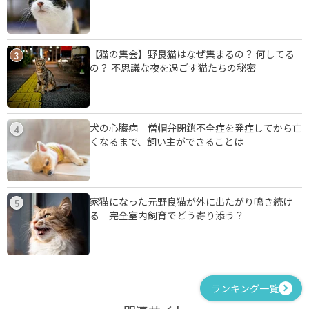
【猫の集会】野良猫はなぜ集まるの？ 何してる
3
の？ 不思議な夜を過ごす猫たちの秘密
犬の心臓病 僧帽弁閉鎖不全症を発症してから亡
4
くなるまで、飼い主ができることは
家猫になった元野良猫が外に出たがり鳴き続け
5
る 完全室内飼育でどう寄り添う？
ランキング一覧