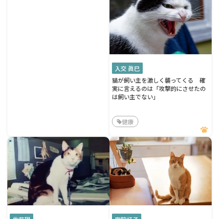
入交 眞巳
猫が飼い主を激しく襲ってくる 確
実に言えるのは「攻撃的にさせたの
は飼い主でない」
健康