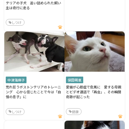
テリアの子犬 追い詰められた飼い
主は奇行に走る
しつけ
中津海麻子
保田明恵
荒れ狂うボストンテリアのトレーニ
愛猫が心筋症で危篤に 愛する母親
ング 心から信じたことで今は「自
とビデオ通話で「再会」、その瞬間
慢の息子」に
奇跡が起こった
しつけ
健康