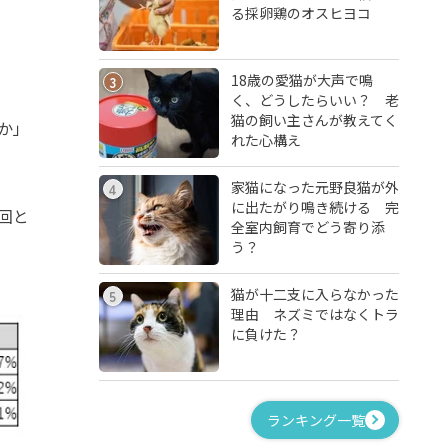
る採卵鶏のオスヒヨコ
18歳の愛猫が大声で鳴
3
く、どうしたらいい？ 老
猫の飼い主さんが教えてく
か」
れた心構え
家猫になった元野良猫が外
4
に出たがり鳴き続ける 完
回と
全室内飼育でどう寄り添
う？
猫が十二支に入らなかった
5
理由 ネズミではなくトラ
に負けた？
ランキング一覧