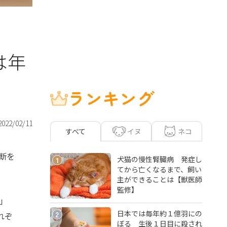
は年
ランキング
2022/02/11
イヌ
ネコ
すべて
断を
犬猫の慢性腎臓病 発症し
1
てから亡くなるまで、飼い
主ができることは【獣医師
監修】
」
日本では毎年約１億羽にの
2
れぞ
ぼる 生後１日目に殺され