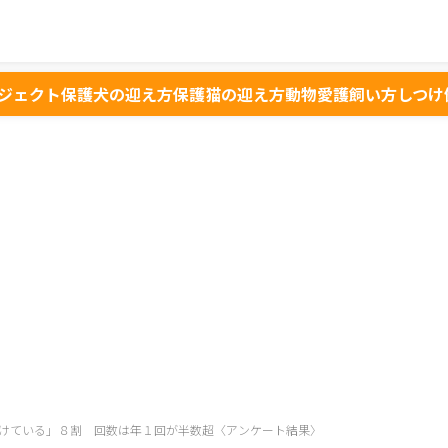
ジェクト
保護犬の迎え方
保護猫の迎え方
動物愛護
飼い方
しつけ
けている」８割 回数は年１回が半数超〈アンケート結果〉