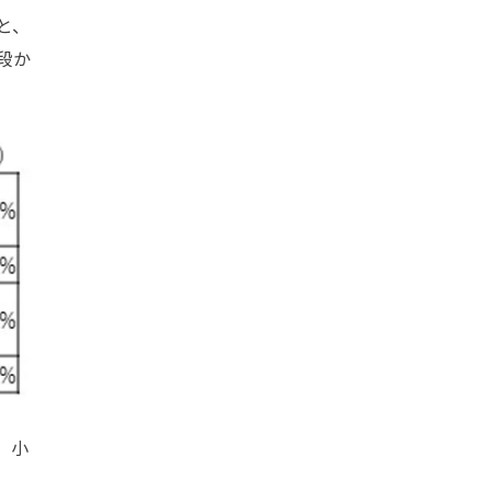
と、
段か
。小