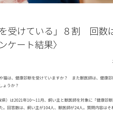
を受けている」８割 回数
ンケート結果〉
や猫は、健康診断を受けていますか？ また獣医師は、健康診
しょうか？
取県）は
2021
年
10
～
11
月、飼い主と獣医師を対象に「健康診断
た。回答数は、飼い主が
104
人、獣医師が
24
人。質問内容はそ