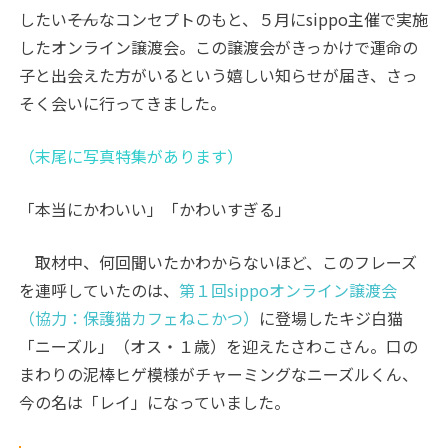
したい――そんなコンセプトのもと、５月に
sippo
主催で実施
したオンライン譲渡会。この譲渡会がきっかけで運命の
子と出会えた方がいるという嬉しい知らせが届き、さっ
そく会いに行ってきました。
（末尾に写真特集があります）
「本当にかわいい」「かわいすぎる」
取材中、何回聞いたかわからないほど、このフレーズ
を連呼していたのは、
第１回
sippo
オンライン譲渡会
（協力：保護猫カフェねこかつ）
に登場したキジ白猫
「ニーズル」（オス・１歳）を迎えたさわこさん。口の
まわりの泥棒ヒゲ模様がチャーミングなニーズルくん、
今の名は「レイ」になっていました。