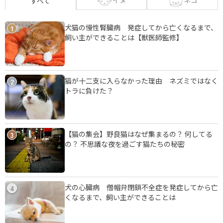
イヌ
ネコ
すべて
犬猫の慢性腎臓病 発症してから亡くなるまで、
1
飼い主ができることは【獣医師監修】
猫が十二支に入らなかった理由 ネズミではなく
2
トラに負けた？
【猫の集会】野良猫はなぜ集まるの？ 何してる
3
の？ 不思議な夜を過ごす猫たちの秘密
犬の心臓病 僧帽弁閉鎖不全症を発症してから亡
4
くなるまで、飼い主ができることは