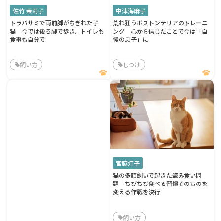
佐竹 茉莉子
中津海麻子
トラバサミで両前脚がちぎれた子
荒れ狂うボストンテリアのトレーニ
猫 今では後ろ脚で歩き、トイレも
ング 心から信じたことで今は「自
食事も自分で
慢の息子」に
飼い方
しつけ
宮脇灯子
猫の多頭飼いで起きた盗み食い問
題 ちびちび食べる習慣そのものを
変える作戦を決行
飼い方