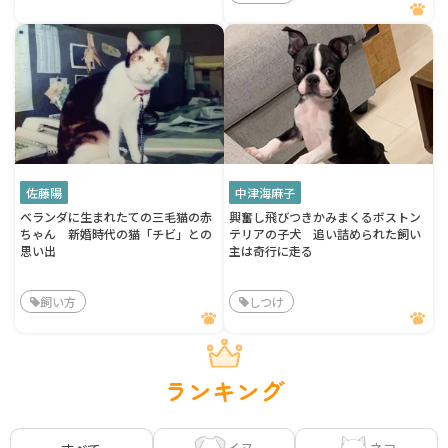
佐藤陽
中津海麻子
ベランダに生まれたての三毛猫の赤
興奮し飛びつきかみまくるボストン
ちゃん 新婚時代の猫「チビ」との
テリアの子犬 追い詰められた飼い
思い出
主は奇行に走る
飼い方
しつけ
ランキング