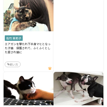
佐竹 茉莉子
エアガンを撃たれ下半身マヒとなっ
た子猫 保護されて、ふくふくとし
た愛され猫に
飼い方