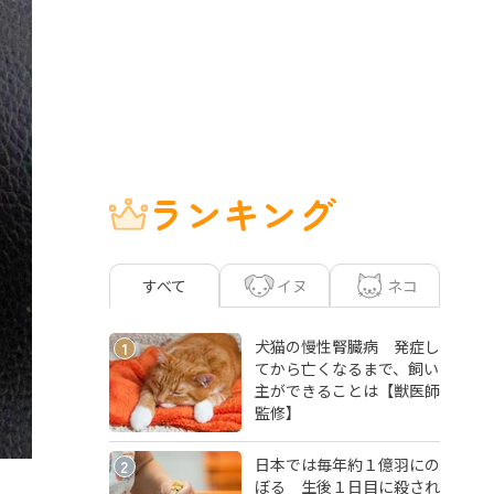
ランキング
イヌ
ネコ
すべて
犬猫の慢性腎臓病 発症し
1
てから亡くなるまで、飼い
主ができることは【獣医師
監修】
日本では毎年約１億羽にの
2
ぼる 生後１日目に殺され