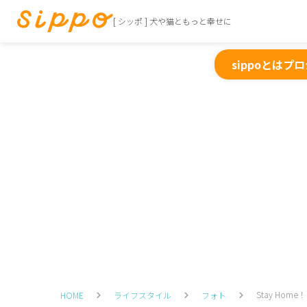
[ シッポ ] 犬や猫ともっと幸せに
sippoとは
プロ
Stay Ho
HOME
ライフスタイル
フォト