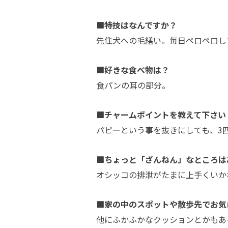
■特技はなんですか？
先住犬への毛繕い。毎日ペロペロし
■好きな食べ物は？
食パンの耳の部分。
■チャームポイントを教えて下さい
パピーという事を抜きにしても、3
■ちょっと「ざんねん」なところは
オシッコの排泄がたまに上手くいか
■家の中のスポットや散歩先でお気
他にふかふかなクッションとかもあ