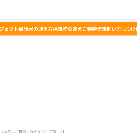
ジェクト
保護犬の迎え方
保護猫の迎え方
動物愛護
飼い方
しつけ
me！ お昼寝も二度寝も好きなだけ 豆柴「泪」