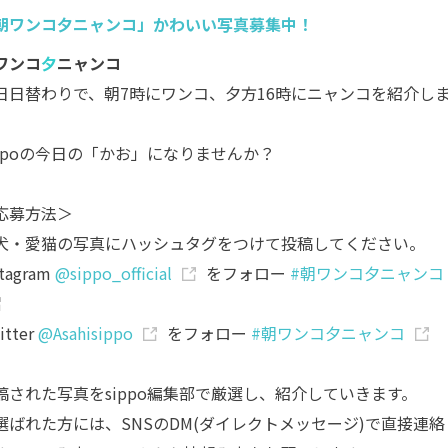
朝ワンコ夕ニャンコ」かわいい写真募集中！
ワンコ
夕
ニャンコ
日日替わりで、朝7時にワンコ、夕方16時にニャンコを紹介し
。
ippoの今日の「かお」になりませんか？
応募方法＞
犬・愛猫の写真にハッシュタグをつけて投稿してください。
stagram
@sippo_official
をフォロー
#朝ワンコ夕ニャンコ
itter
@Asahisippo
をフォロー
#朝ワンコ夕ニャンコ
稿された写真をsippo編集部で厳選し、紹介していきます。
選ばれた方には、SNSのDM(ダイレクトメッセージ)で直接連絡