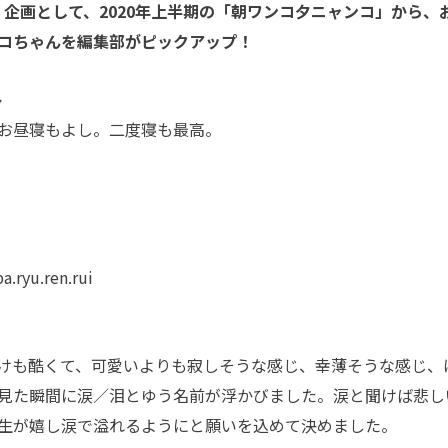
e」企画として、2020年上半期の「朝ワンコ夕ニャンコ」から、
コちゃんを編集部がピックアップ！
ト
お昼寝もよし。二度寝も最高。
u.ren.rui
けも酷くて、可愛いよりも寂しそうな感じ、幸薄そうな感じ、
見た瞬間に涙／泪とゆう名前が浮かびました。涙と聞けば悲し
生が嬉し涙で溢れるようにと願いを込めて決めました。