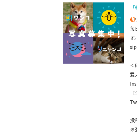
「
朝
毎
す
s
＜
愛
In
Tw
投
※