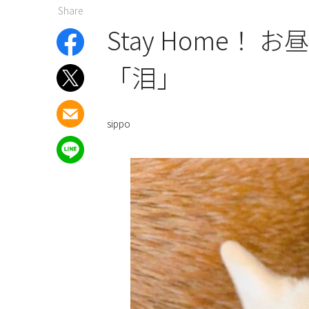
Share
Stay Home！
「泪」
sippo