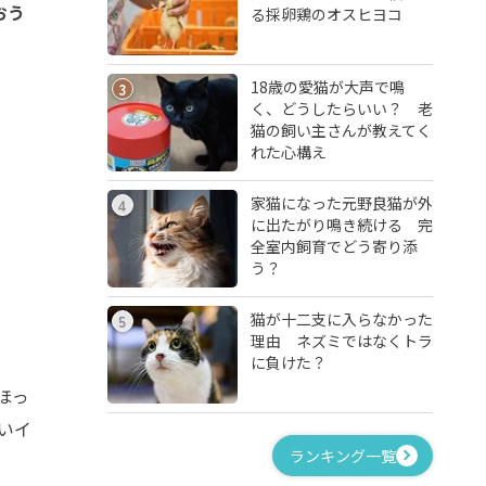
おう
る採卵鶏のオスヒヨコ
18歳の愛猫が大声で鳴
3
く、どうしたらいい？ 老
猫の飼い主さんが教えてく
れた心構え
家猫になった元野良猫が外
4
に出たがり鳴き続ける 完
全室内飼育でどう寄り添
う？
猫が十二支に入らなかった
5
理由 ネズミではなくトラ
に負けた？
ほっ
いイ
ランキング一覧