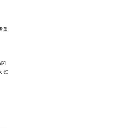
貴重
時間
か虹