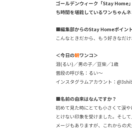
ゴールデンウィーク「Stay Hom
ち時間を堪能しているワンちゃんネ
■編集部からのStay Homeポイン
こんなときだから、もう好きなだけ
＜今日の
朝
ワンコ＞
泪(るい)／男の子／豆柴／1歳
普段の呼び名：るい～
インスタグラムアカウント：@3shiba.ry
■名前の由来はなんですか？
初めて見た時にとても小さくて涙や
とけない印象を受けました。そして
メージもありますが、これからの犬