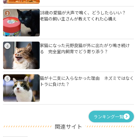
18歳の愛猫が大声で鳴く、どうしたらいい？
3
老猫の飼い主さんが教えてくれた心構え
家猫になった元野良猫が外に出たがり鳴き続け
4
る 完全室内飼育でどう寄り添う？
猫が十二支に入らなかった理由 ネズミではなく
5
トラに負けた？
ランキング一覧
関連サイト