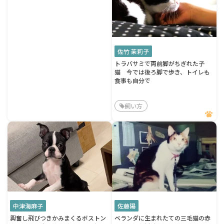
佐竹 茉莉子
トラバサミで両前脚がちぎれた子
猫 今では後ろ脚で歩き、トイレも
食事も自分で
飼い方
中津海麻子
佐藤陽
興奮し飛びつきかみまくるボストン
ベランダに生まれたての三毛猫の赤