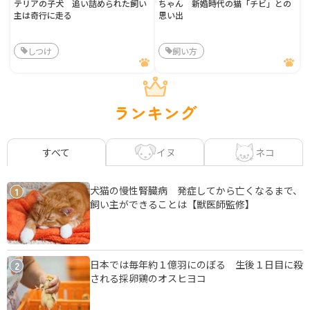
テリアの子犬 追い詰められた飼い
ちゃん 新婚時代の猫「チビ」との
主は奇行に走る
思い出
しつけ
飼い方
ランキング
イヌ
ネコ
すべて
犬猫の慢性腎臓病 発症してから亡くなるまで、
1
飼い主ができることは【獣医師監修】
日本では毎年約１億羽にのぼる 生後１日目に殺
2
される採卵鶏のオスヒヨコ