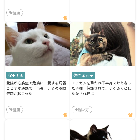
健康
保田明恵
佐竹 茉莉子
愛猫が心筋症で危篤に 愛する母親
エアガンを撃たれ下半身マヒとなっ
とビデオ通話で「再会」、その瞬間
た子猫 保護されて、ふくふくとし
奇跡が起こった
た愛され猫に
健康
飼い方