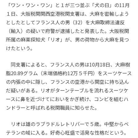
「ワン・ワン・ワン」と１が三つ並ぶ「犬の日」の11月
１日、大阪税関関西空港税関支署は、大麻を密輸しよう
としたとしてフランス人の男（32）を大麻取締法違反
（輸入）の疑いで府警が逮捕したと発表した。大阪税関
所属の麻薬探知犬「リオ」が、男の荷物から大麻を見つ
けたという。
同支署によると、フランス人の男は10月18日、大麻樹
脂20.89グラム（末端価格約12万５千円）をスーツケース
の内張の中に隠し、フランスの空港から関空に持ち込ん
だ疑いがある。リオがターンテーブルを流れるスーツケ
ースに鼻を近づけてにおいをかぎ続け、コンビを組むハ
ンドラーと呼ばれる税関職員に知らせた。
リオは雄のラブラドルレトリバーで５歳。中堅からベ
テランの域に入る。好奇心旺盛で活発な性格だという。