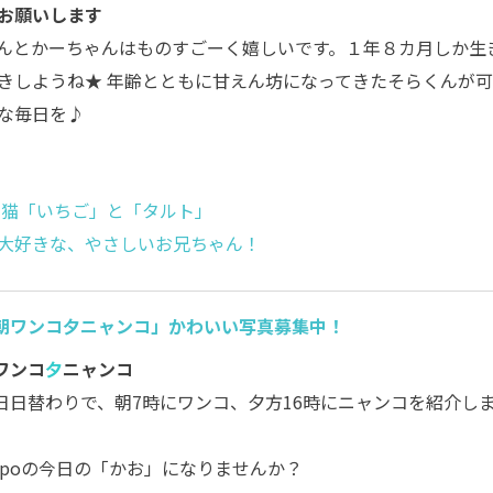
お願いします
んとかーちゃんはものすごーく嬉しいです。１年８カ月しか生
きしようね★ 年齢とともに甘えん坊になってきたそらくんが
な毎日を♪
猫「いちご」と「タルト」
大好きな、やさしいお兄ちゃん！
朝ワンコ夕ニャンコ」かわいい写真募集中！
ワンコ
夕
ニャンコ
日日替わりで、朝7時にワンコ、夕方16時にニャンコを紹介し
。
ippoの今日の「かお」になりませんか？