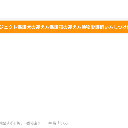
ジェクト
保護犬の迎え方
保護猫の迎え方
動物愛護
飼い方
しつけ
完璧すぎる美しい香箱座り！ MIX猫「そら」