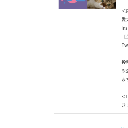
＜
愛
In
Tw
投
※
ま
＜I
き