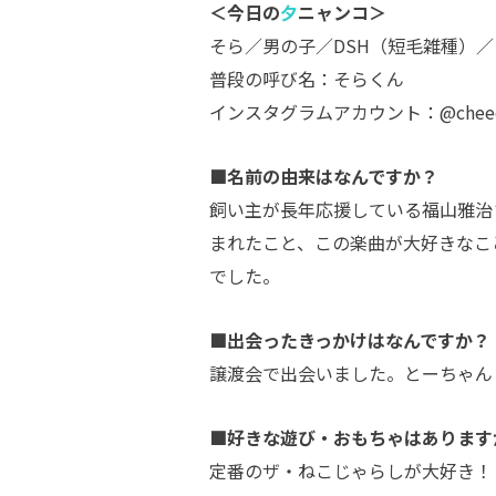
＜今日の
夕
ニャンコ＞
そら／男の子／DSH（短毛雑種）／
普段の呼び名：そらくん
インスタグラムアカウント：@cheeco
■名前の由来はなんですか？
飼い主が長年応援している福山雅治
まれたこと、この楽曲が大好きなこ
でした。
■出会ったきっかけはなんですか？
譲渡会で出会いました。とーちゃん
■好きな遊び・おもちゃはあります
定番のザ・ねこじゃらしが大好き！