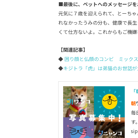
■最後に、ペットへのメッセージを
元気に７歳を迎えられて、とーちゃ
れなかったうみの分も、健康で長生
くて仕方ないよ。これからもご機嫌
【関連記事】
◆
困り顔と仏顔のコンビ ミックス
◆
キジトラ「虎」は弟猫のお世話が
「
朝
毎
す
s