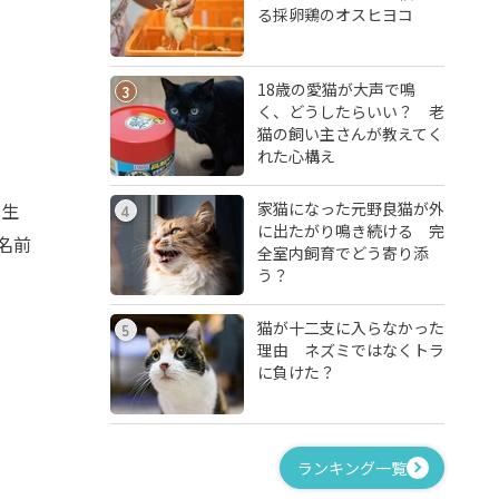
る採卵鶏のオスヒヨコ
18歳の愛猫が大声で鳴
3
く、どうしたらいい？ 老
猫の飼い主さんが教えてく
れた心構え
家猫になった元野良猫が外
に生
4
に出たがり鳴き続ける 完
名前
全室内飼育でどう寄り添
う？
猫が十二支に入らなかった
5
理由 ネズミではなくトラ
に負けた？
ランキング一覧