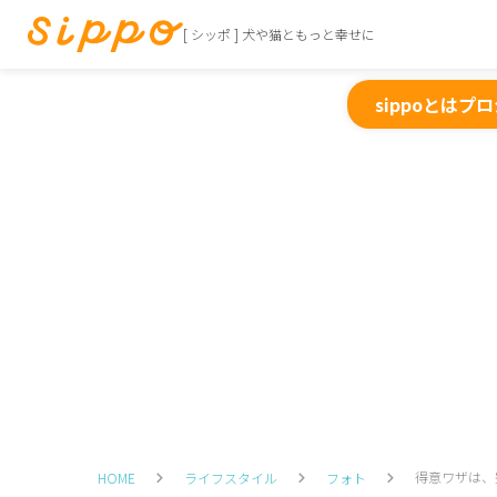
[ シッポ ] 犬や猫ともっと幸せに
sippoとは
プロ
得意ワザは、
HOME
ライフスタイル
フォト