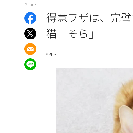
Share
得意ワザは、完璧
猫「そら」
sippo