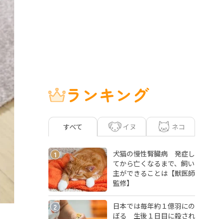
ランキング
イヌ
ネコ
すべて
犬猫の慢性腎臓病 発症し
1
てから亡くなるまで、飼い
主ができることは【獣医師
監修】
日本では毎年約１億羽にの
2
ぼる 生後１日目に殺され