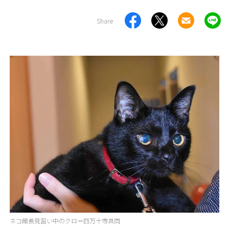
Share
ネコ館長見習い中のクロ＝四万十市具同