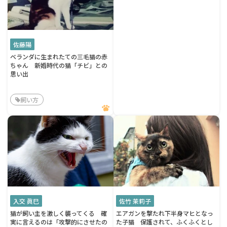
佐藤陽
ベランダに生まれたての三毛猫の赤
ちゃん 新婚時代の猫「チビ」との
思い出
飼い方
入交 眞巳
佐竹 茉莉子
猫が飼い主を激しく襲ってくる 確
エアガンを撃たれ下半身マヒとなっ
実に言えるのは「攻撃的にさせたの
た子猫 保護されて、ふくふくとし