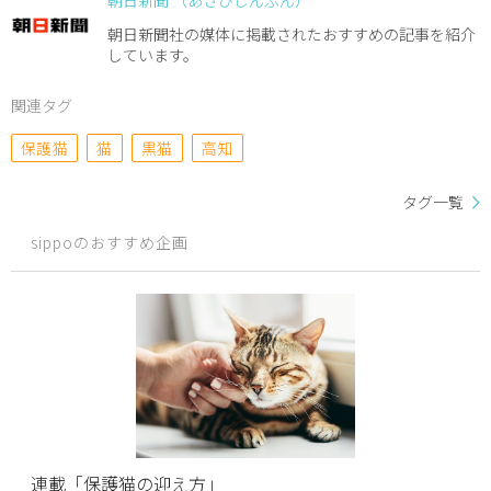
朝日新聞 （あさひしんぶん）
朝日新聞社の媒体に掲載されたおすすめの記事を紹介
しています。
関連タグ
保護猫
猫
黒猫
高知
タグ一覧
sippoのおすすめ企画
連載「保護猫の迎え方」