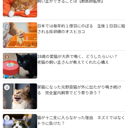
飼い主ができることは【獣医師監修】
日本では毎年約１億羽にのぼる 生後１日目に殺
2
される採卵鶏のオスヒヨコ
18歳の愛猫が大声で鳴く、どうしたらいい？
3
老猫の飼い主さんが教えてくれた心構え
家猫になった元野良猫が外に出たがり鳴き続け
4
る 完全室内飼育でどう寄り添う？
猫が十二支に入らなかった理由 ネズミではなく
5
トラに負けた？