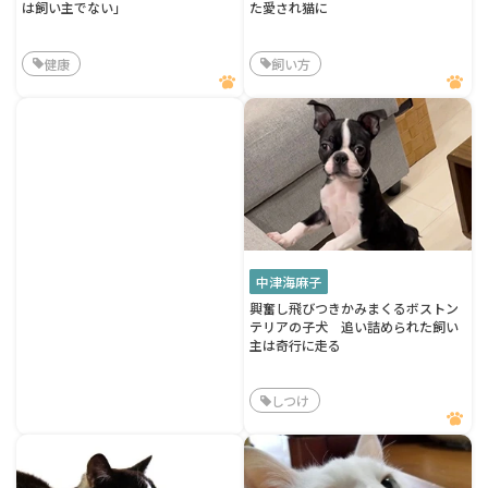
は飼い主でない」
た愛され猫に
健康
飼い方
中津海麻子
興奮し飛びつきかみまくるボストン
テリアの子犬 追い詰められた飼い
主は奇行に走る
しつけ