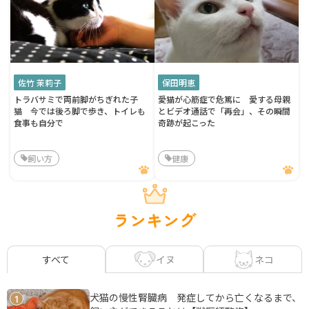
佐竹 茉莉子
保田明恵
トラバサミで両前脚がちぎれた子
愛猫が心筋症で危篤に 愛する母親
猫 今では後ろ脚で歩き、トイレも
とビデオ通話で「再会」、その瞬間
食事も自分で
奇跡が起こった
飼い方
健康
ランキング
イヌ
ネコ
すべて
犬猫の慢性腎臓病 発症してから亡くなるまで、
1