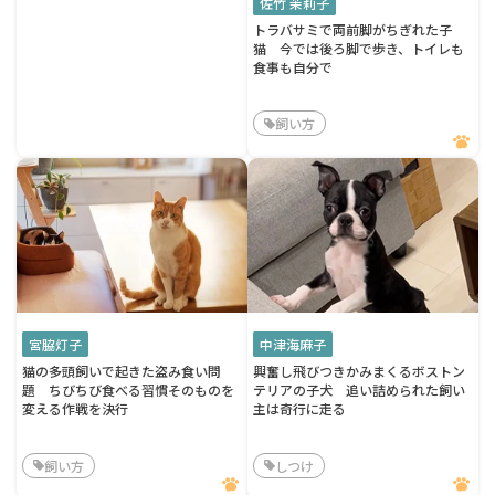
佐竹 茉莉子
トラバサミで両前脚がちぎれた子
猫 今では後ろ脚で歩き、トイレも
食事も自分で
飼い方
宮脇灯子
中津海麻子
猫の多頭飼いで起きた盗み食い問
興奮し飛びつきかみまくるボストン
題 ちびちび食べる習慣そのものを
テリアの子犬 追い詰められた飼い
変える作戦を決行
主は奇行に走る
飼い方
しつけ