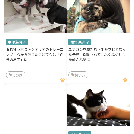
中津海麻子
佐竹 茉莉子
荒れ狂うボストンテリアのトレーニ
エアガンを撃たれ下半身マヒとなっ
ング 心から信じたことで今は「自
た子猫 保護されて、ふくふくとし
慢の息子」に
た愛され猫に
しつけ
飼い方