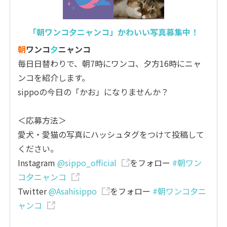
「朝ワンコ夕ニャンコ」かわいい写真募集中！
朝
ワンコ
夕
ニャンコ
毎日日替わりで、朝7時にワンコ、夕方16時にニャ
ンコを紹介します。
sippoの今日の「かお」になりませんか？
＜応募方法＞
愛犬・愛猫の写真にハッシュタグをつけて投稿して
ください。
Instagram
@sippo_official
をフォロー
#朝ワン
コ夕ニャンコ
Twitter
@Asahisippo
をフォロー
#朝ワンコ夕ニ
ャンコ