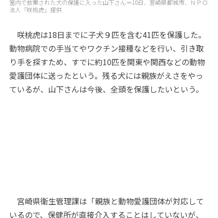
室内で放棄された犬の保護に入った山下さん＝10日、宮崎県都城市、ＮＰＯ
法人「咲桃虎」提供
咲桃虎は18日までに子犬９匹を含む41匹を保護した。
動物病院での手当てやワクチン接種などを行い、引き取
り手を探すため、すでに約10匹を関東や関西などの動物
愛護団体に送ったという。残る犬には親族がえさをやっ
ているが、山下さんは今後、全頭を保護したいという。
宮崎県衛生管理課は「親族と動物愛護団体が対応して
いるので、保健所が直接介入することはしていないが、