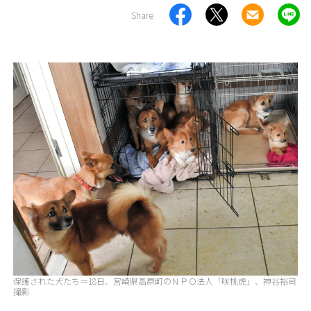
Share
保護された犬たち＝18日、宮崎県高原町のＮＰＯ法人「咲桃虎」、神谷裕司
撮影