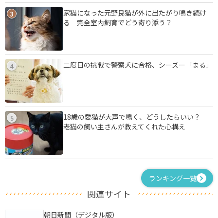
家猫になった元野良猫が外に出たがり鳴き続け
3
る 完全室内飼育でどう寄り添う？
二度目の挑戦で警察犬に合格、シーズー「まる」
4
18歳の愛猫が大声で鳴く、どうしたらいい？
5
老猫の飼い主さんが教えてくれた心構え
ランキング一覧
関連サイト
朝日新聞（デジタル版）