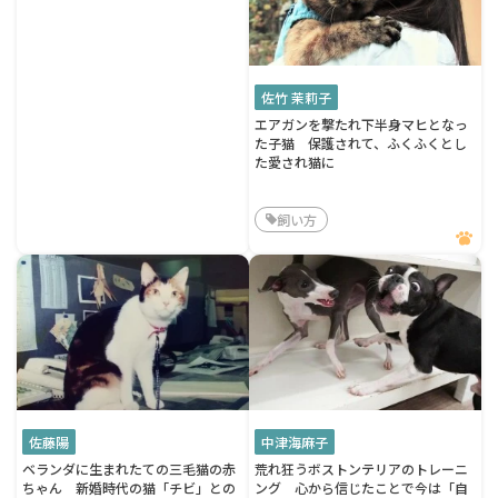
佐竹 茉莉子
エアガンを撃たれ下半身マヒとなっ
た子猫 保護されて、ふくふくとし
た愛され猫に
飼い方
佐藤陽
中津海麻子
ベランダに生まれたての三毛猫の赤
荒れ狂うボストンテリアのトレーニ
ちゃん 新婚時代の猫「チビ」との
ング 心から信じたことで今は「自