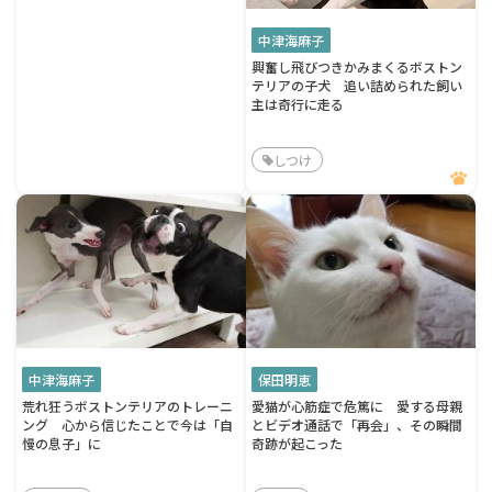
中津海麻子
興奮し飛びつきかみまくるボストン
テリアの子犬 追い詰められた飼い
主は奇行に走る
しつけ
中津海麻子
保田明恵
荒れ狂うボストンテリアのトレーニ
愛猫が心筋症で危篤に 愛する母親
ング 心から信じたことで今は「自
とビデオ通話で「再会」、その瞬間
慢の息子」に
奇跡が起こった