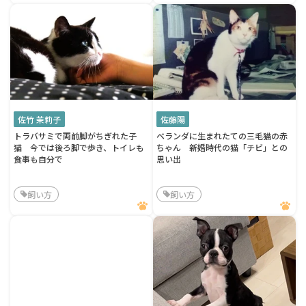
佐竹 茉莉子
佐藤陽
トラバサミで両前脚がちぎれた子
ベランダに生まれたての三毛猫の赤
猫 今では後ろ脚で歩き、トイレも
ちゃん 新婚時代の猫「チビ」との
食事も自分で
思い出
飼い方
飼い方