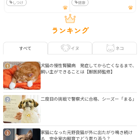
しつけ
健康
ランキング
イヌ
ネコ
すべて
犬猫の慢性腎臓病 発症してから亡くなるまで、
1
飼い主ができることは【獣医師監修】
二度目の挑戦で警察犬に合格、シーズー「まる」
2
家猫になった元野良猫が外に出たがり鳴き続け
3
る 完全室内飼育でどう寄り添う？