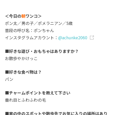
＜今日の
朝
ワンコ＞
ポン太／男の子／ポメラニアン／5歳
普段の呼び名：ポンちゃん
インスタグラムアカウント：
@achunke2060
■好きな遊び・おもちゃはありますか？
お散歩やかけっこ
■好きな食べ物は？
パン
■チャームポイントを教えて下さい
垂れ目とふわふわの毛
■家の中のスポットや散歩先でお気に入りの場所はあり