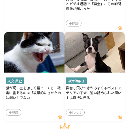
とビデオ通話で「再会」、その瞬間
奇跡が起こった
健康
入交 眞巳
中津海麻子
猫が飼い主を激しく襲ってくる 確
興奮し飛びつきかみまくるボストン
実に言えるのは「攻撃的にさせたの
テリアの子犬 追い詰められた飼い
は飼い主でない」
主は奇行に走る
健康
しつけ