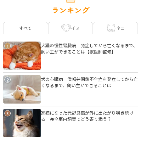
ランキング
イヌ
ネコ
すべて
犬猫の慢性腎臓病 発症してから亡くなるまで、
1
飼い主ができることは【獣医師監修】
犬の心臓病 僧帽弁閉鎖不全症を発症してから亡
2
くなるまで、飼い主ができることは
家猫になった元野良猫が外に出たがり鳴き続け
3
る 完全室内飼育でどう寄り添う？