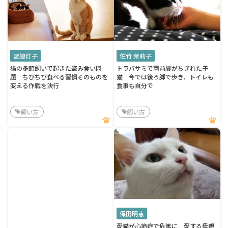
宮脇灯子
佐竹 茉莉子
猫の多頭飼いで起きた盗み食い問
トラバサミで両前脚がちぎれた子
題 ちびちび食べる習慣そのものを
猫 今では後ろ脚で歩き、トイレも
変える作戦を決行
食事も自分で
飼い方
飼い方
保田明恵
愛猫が心筋症で危篤に 愛する母親