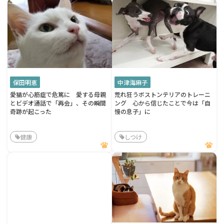
保田明恵
中津海麻子
愛猫が心筋症で危篤に 愛する母親
荒れ狂うボストンテリアのトレーニ
とビデオ通話で「再会」、その瞬間
ング 心から信じたことで今は「自
奇跡が起こった
慢の息子」に
健康
しつけ