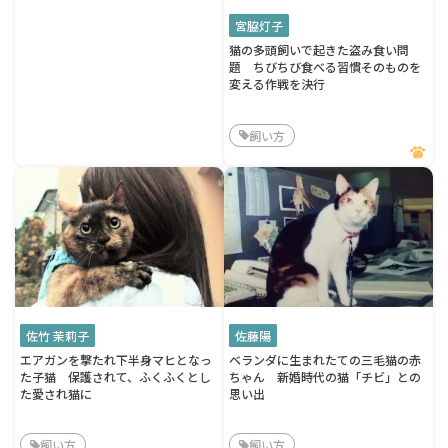
宮脇灯子
猫の多頭飼いで起きた盗み食い問
題 ちびちび食べる習慣そのものを
変える作戦を決行
飼い方
佐竹 茉莉子
佐藤陽
エアガンを撃たれ下半身マヒとなっ
ベランダに生まれたての三毛猫の赤
た子猫 保護されて、ふくふくとし
ちゃん 新婚時代の猫「チビ」との
た愛され猫に
思い出
飼い方
飼い方