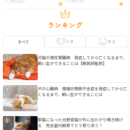
ランキング
イヌ
ネコ
すべて
犬猫の慢性腎臓病 発症してから亡くなるまで、
1
飼い主ができることは【獣医師監修】
犬の心臓病 僧帽弁閉鎖不全症を発症してから亡
2
くなるまで、飼い主ができることは
家猫になった元野良猫が外に出たがり鳴き続け
3
る 完全室内飼育でどう寄り添う？