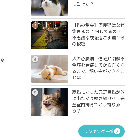
に負けた？
【猫の集会】野良猫はなぜ
3
集まるの？ 何してるの？
不思議な夜を過ごす猫たち
の秘密
犬の心臓病 僧帽弁閉鎖不
る
4
全症を発症してから亡くな
るまで、飼い主ができるこ
とは
家猫になった元野良猫が外
5
に出たがり鳴き続ける 完
全室内飼育でどう寄り添
う？
ランキング一覧