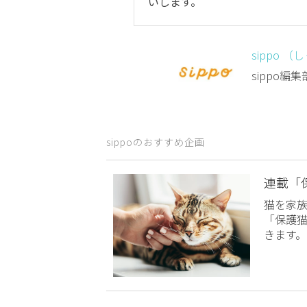
いします。
sippo （
sippo
sippoのおすすめ企画
連載「
猫を家
「保護
きます。