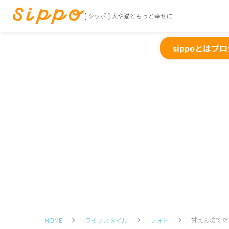
[ シッポ ] 犬や猫ともっと幸せに
sippoとは
プロ
甘えん坊でだ
HOME
ライフスタイル
フォト