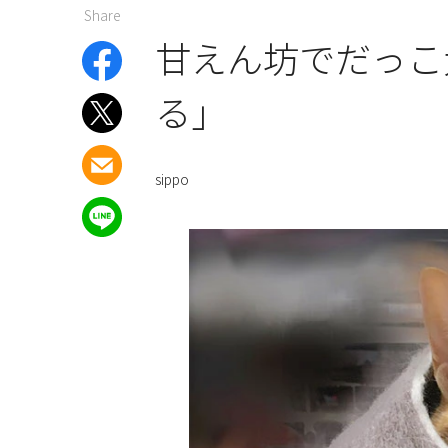
Share
甘えん坊でだっこ
る」
sippo