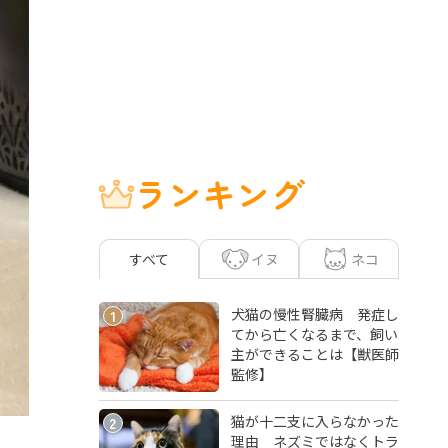
ランキング
イヌ
ネコ
すべて
犬猫の慢性腎臓病 発症し
1
てから亡くなるまで、飼い
主ができることは【獣医師
監修】
猫が十二支に入らなかった
2
理由 ネズミではなくトラ