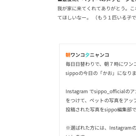
我が家に来てくれてありがとう。こ
てほしいなー。 （もう１匹いる子
朝
ワンコ
夕
ニャンコ
毎日日替わりで、朝７時にワン
sippoの今日の「かお」になり
Instagram で
sippo_official
のア
をつけて、ペットの写真をアッ
投稿された写真をsippo編集
※選ばれた方には、Instagr