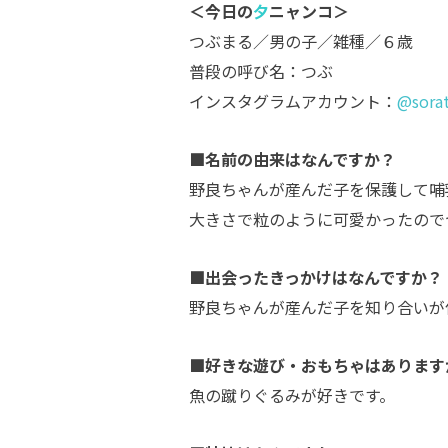
＜今日の
夕
ニャンコ＞
つぶまる／男の子／雑種／６歳
普段の呼び名：つぶ
インスタグラムアカウント：
@sora
■名前の由来はなんですか？
野良ちゃんが産んだ子を保護して哺
大きさで粒のように可愛かったので
■出会ったきっかけはなんですか？
野良ちゃんが産んだ子を知り合いが
■好きな遊び・おもちゃはあります
魚の蹴りぐるみが好きです。