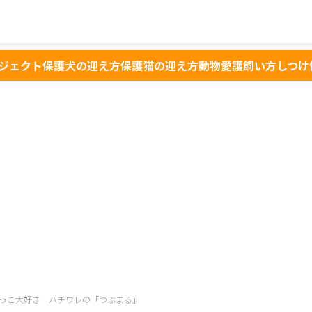
ジェクト
保護犬の迎え方
保護猫の迎え方
動物愛護
飼い方
しつけ
っこ大好き ハチワレの「つぶまる」