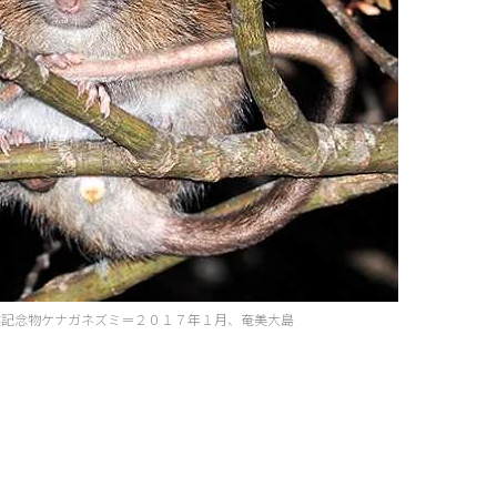
然記念物ケナガネズミ＝２０１７年１月、奄美大島