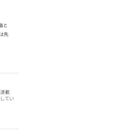
島と
は先
？連載
してい