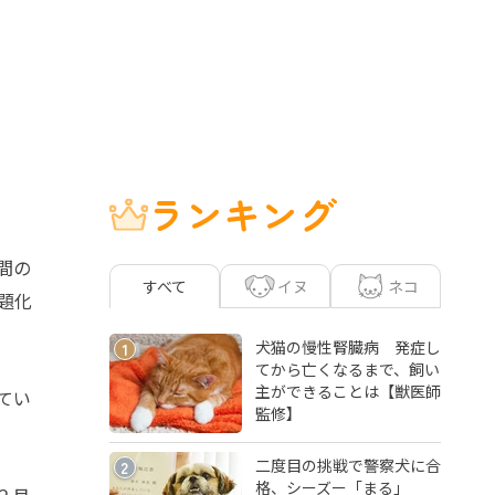
ランキング
間の
イヌ
ネコ
すべて
題化
犬猫の慢性腎臓病 発症し
1
てから亡くなるまで、飼い
主ができることは【獣医師
てい
監修】
二度目の挑戦で警察犬に合
2
格、シーズー「まる」
２月