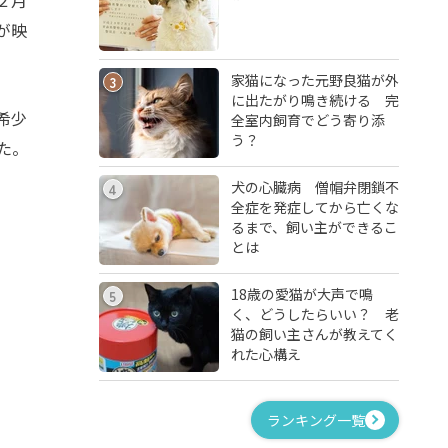
が映
家猫になった元野良猫が外
3
に出たがり鳴き続ける 完
希少
全室内飼育でどう寄り添
う？
た。
犬の心臓病 僧帽弁閉鎖不
4
全症を発症してから亡くな
るまで、飼い主ができるこ
とは
18歳の愛猫が大声で鳴
5
く、どうしたらいい？ 老
猫の飼い主さんが教えてく
れた心構え
ランキング一覧