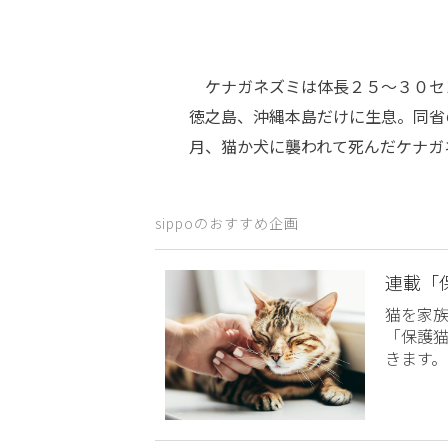
ケナガネズミは体長２５～３０セ
徳之島、沖縄本島だけに生息。同省
月、猫か犬に襲われて死んだケナガ
sippoのおすすめ企画
連載「
猫を家
「保護
きます。