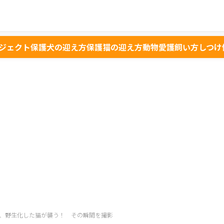
ジェクト
保護犬の迎え方
保護猫の迎え方
動物愛護
飼い方
しつけ
、野生化した猫が襲う！ その瞬間を撮影