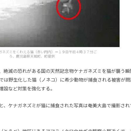
ガネズミをくわえる猫（赤い円内）＝１９日午前４時３７分ご
ろ、鹿児島県天城町、町提供
、絶滅の恐れがある国の天然記念物ケナガネズミを猫が襲う瞬
では野生化した猫（ノネコ）に希少動物が捕食される被害が問
増設など対策を強化する。
と、ケナガネズミが猫に捕食された写真は奄美大島で撮影され
（とうべ）地区にあるアマミノクロウサギの観察小屋近くで、