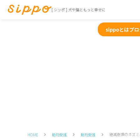
[ シッポ ] 犬や猫ともっと幸せに
sippoとは
プロ
絶滅危惧のネズミ
HOME
動物愛護
動物愛護