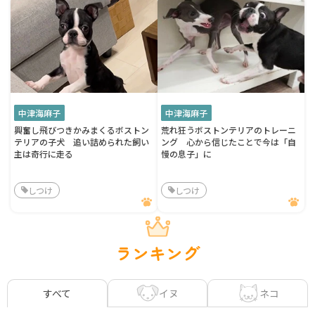
中津海麻子
中津海麻子
興奮し飛びつきかみまくるボストン
荒れ狂うボストンテリアのトレーニ
テリアの子犬 追い詰められた飼い
ング 心から信じたことで今は「自
主は奇行に走る
慢の息子」に
しつけ
しつけ
ランキング
イヌ
ネコ
すべて