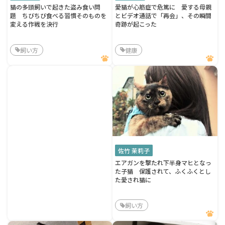
猫の多頭飼いで起きた盗み食い問
愛猫が心筋症で危篤に 愛する母親
題 ちびちび食べる習慣そのものを
とビデオ通話で「再会」、その瞬間
変える作戦を決行
奇跡が起こった
飼い方
健康
佐竹 茉莉子
エアガンを撃たれ下半身マヒとなっ
た子猫 保護されて、ふくふくとし
た愛され猫に
飼い方