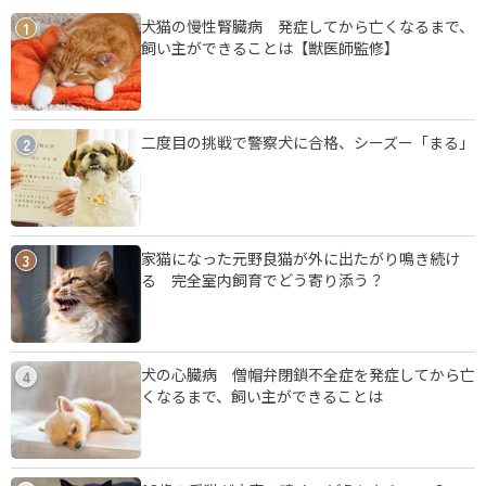
犬猫の慢性腎臓病 発症してから亡くなるまで、
1
飼い主ができることは【獣医師監修】
二度目の挑戦で警察犬に合格、シーズー「まる」
2
家猫になった元野良猫が外に出たがり鳴き続け
3
る 完全室内飼育でどう寄り添う？
犬の心臓病 僧帽弁閉鎖不全症を発症してから亡
4
くなるまで、飼い主ができることは