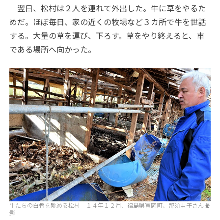
翌日、松村は２人を連れて外出した。牛に草をやるた
めだ。ほぼ毎日、家の近くの牧場など３カ所で牛を世話
する。大量の草を運び、下ろす。草をやり終えると、車
である場所へ向かった。
牛たちの白骨を眺める松村＝１４年１２月、福島県富岡町、那須圭子さん撮
影