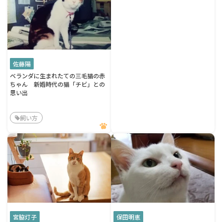
佐藤陽
ベランダに生まれたての三毛猫の赤
ちゃん 新婚時代の猫「チビ」との
思い出
飼い方
宮脇灯子
保田明恵