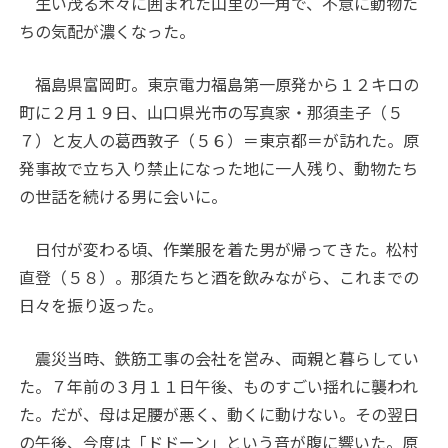
生い茂る木々に囲まれた山里の一角で、不意に動物た
ちの気配が濃くなった。
福島県富岡町。東京電力福島第一原発から１２キロの
町に２月１９日、山口県光市の写真家・那須圭子（５
７）と友人の葛西敦子（５６）＝東京都＝が訪れた。原
発事故で立ち入り禁止になった地に一人残り、動物たち
の世話を続ける男に会いに。
日付が変わる頃、作業服を着た男が帰ってきた。松村
直登（５８）。那須たちと酒を飲みながら、これまでの
日々を振り返った。
震災当時、鉄筋工事の会社を営み、両親と暮らしてい
た。７年前の３月１１日午後、ものすごい揺れに襲われ
た。だが、母は足腰が悪く、動くに動けない。その翌日
の午後、今度は「ドドーン」という音が腹に響いた。原