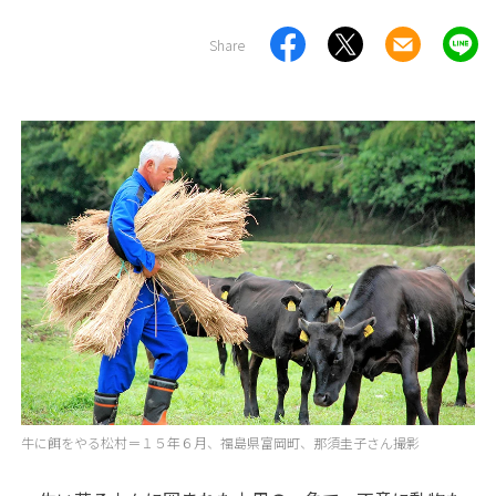
Share
牛に餌をやる松村＝１５年６月、福島県富岡町、那須圭子さん撮影