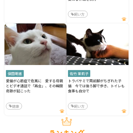
飼い方
保田明恵
佐竹 茉莉子
愛猫が心筋症で危篤に 愛する母親
トラバサミで両前脚がちぎれた子
とビデオ通話で「再会」、その瞬間
猫 今では後ろ脚で歩き、トイレも
奇跡が起こった
食事も自分で
健康
飼い方
ランキング