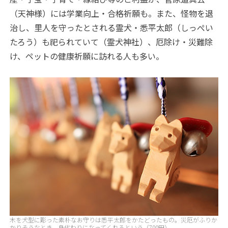
（天神様）には学業向上・合格祈願も。また、怪物を退
治し、里人を守ったとされる霊犬・悉平太郎（しっぺい
たろう）も祀られていて（霊犬神社）、厄除け・災難除
け、ペットの健康祈願に訪れる人も多い。
木を犬型に彫った素朴なお守りは悉平太郎をかたどったもの。災厄がふりか
かりそうなとき、身代わりになってくれるという（700円）