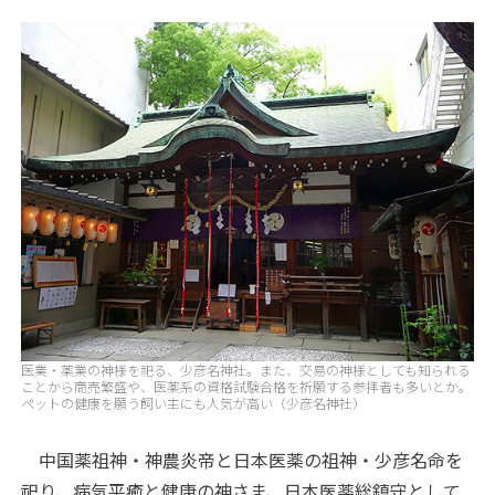
医業・薬業の神様を祀る、少彦名神社。また、交易の神様としても知られる
ことから商売繁盛や、医薬系の資格試験合格を祈願する参拝者も多いとか。
ペットの健康を願う飼い主にも人気が高い（少彦名神社）
中国薬祖神・神農炎帝と日本医薬の祖神・少彦名命を
祀り、病気平癒と健康の神さま、日本医薬総鎮守として