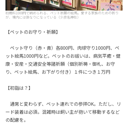
初穂料1000円で納められる、ペット祈願の絵馬。愛する家族のための祈り
が、境内には鈴なりになっている（少彦名神社）
【ペットのお守り・祈願】
ペット守り（赤・青）各800円、肉球守り1000円、ペ
ット絵馬1000円など。ペットのお祓いは、病気平癒・健
康・安産・交通安全等諸祈願（個別祈祷・御札、お守
り、ペット絵馬、お下がり付き）１件につき１万円
【初詣は？】
通常と変わらず、ペット連れでの参拝OK。ただし、リ
ード装着は必須。混雑時は飼い主が抱いて移動するなど
の配慮を。