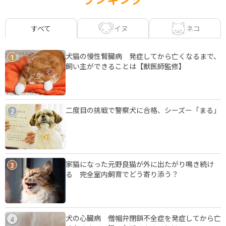
イヌ
ネコ
すべて
犬猫の慢性腎臓病 発症してから亡くなるまで、
1
飼い主ができることは【獣医師監修】
二度目の挑戦で警察犬に合格、シーズー「まる」
2
家猫になった元野良猫が外に出たがり鳴き続け
3
る 完全室内飼育でどう寄り添う？
犬の心臓病 僧帽弁閉鎖不全症を発症してから亡
4