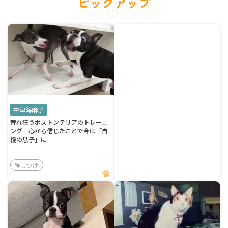
ピックアップ
中津海麻子
荒れ狂うボストンテリアのトレーニ
ング 心から信じたことで今は「自
慢の息子」に
しつけ