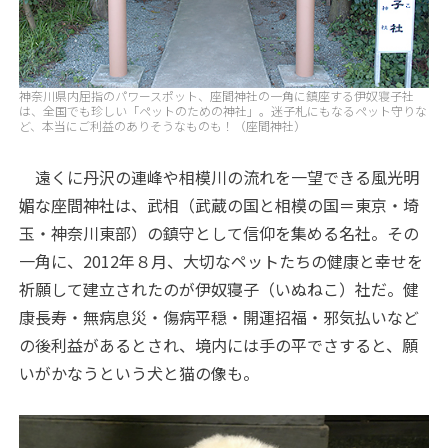
神奈川県内屈指のパワースポット、座間神社の一角に鎮座する伊奴寝子社
は、全国でも珍しい「ペットのための神社」。迷子札にもなるペット守りな
ど、本当にご利益のありそうなものも！（座間神社）
遠くに丹沢の連峰や相模川の流れを一望できる風光明
媚な座間神社は、武相（武蔵の国と相模の国＝東京・埼
玉・神奈川東部）の鎮守として信仰を集める名社。その
一角に、2012年８月、大切なペットたちの健康と幸せを
祈願して建立されたのが伊奴寝子（いぬねこ）社だ。健
康長寿・無病息災・傷病平穏・開運招福・邪気払いなど
の後利益があるとされ、境内には手の平でさすると、願
いがかなうという犬と猫の像も。