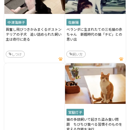
中津海麻子
佐藤陽
興奮し飛びつきかみまくるボストン
ベランダに生まれたての三毛猫の赤
テリアの子犬 追い詰められた飼い
ちゃん 新婚時代の猫「チビ」との
主は奇行に走る
思い出
しつけ
飼い方
宮脇灯子
猫の多頭飼いで起きた盗み食い問
題 ちびちび食べる習慣そのものを
変える作戦を決行