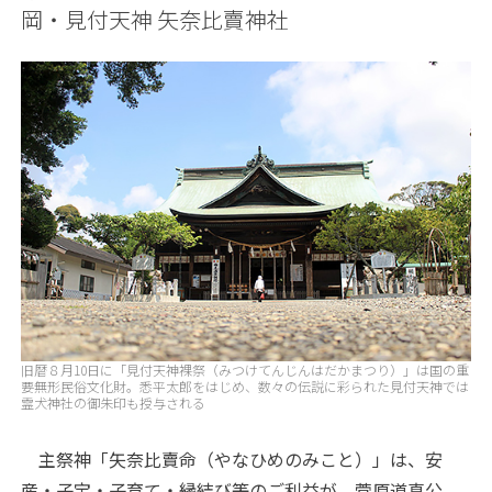
岡・見付天神 矢奈比賣神社
旧暦８月10日に「見付天神裸祭（みつけてんじんはだかまつり）」は国の重
要無形民俗文化財。悉平太郎をはじめ、数々の伝説に彩られた見付天神では
霊犬神社の御朱印も授与される
主祭神「矢奈比賣命（やなひめのみこと）」は、安
産・子宝・子育て・縁結び等のご利益が、菅原道真公