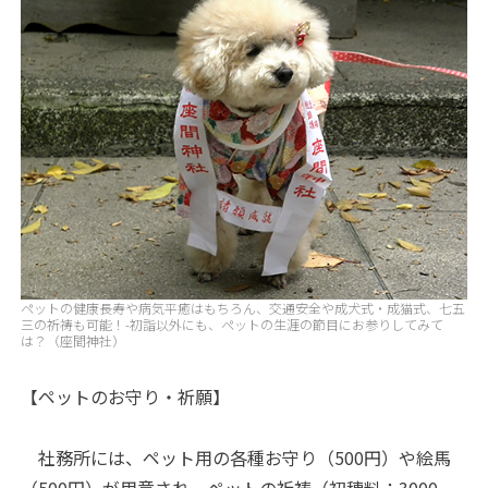
ペットの健康長寿や病気平癒はもちろん、交通安全や成犬式・成猫式、七五
三の祈祷も可能！-初詣以外にも、ペットの生涯の節目にお参りしてみて
は？（座間神社）
【ペットのお守り・祈願】
社務所には、ペット用の各種お守り（500円）や絵馬
（500円）が用意され、ペットの祈祷（初穂料：3000