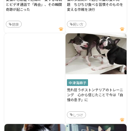
とビデオ通話で「再会」、その瞬間
題 ちびちび食べる習慣そのものを
奇跡が起こった
変える作戦を決行
健康
飼い方
中津海麻子
荒れ狂うボストンテリアのトレーニ
ング 心から信じたことで今は「自
慢の息子」に
しつけ