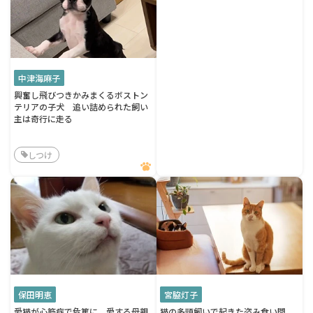
中津海麻子
興奮し飛びつきかみまくるボストン
テリアの子犬 追い詰められた飼い
主は奇行に走る
しつけ
保田明恵
宮脇灯子
愛猫が心筋症で危篤に 愛する母親
猫の多頭飼いで起きた盗み食い問