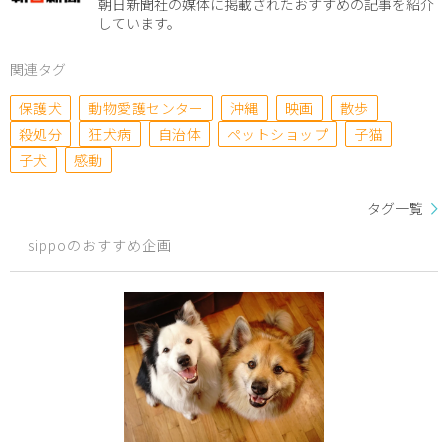
朝日新聞社の媒体に掲載されたおすすめの記事を紹介
しています。
関連タグ
保護犬
動物愛護センター
沖縄
映画
散歩
殺処分
狂犬病
自治体
ペットショップ
子猫
子犬
感動
タグ一覧
sippoのおすすめ企画