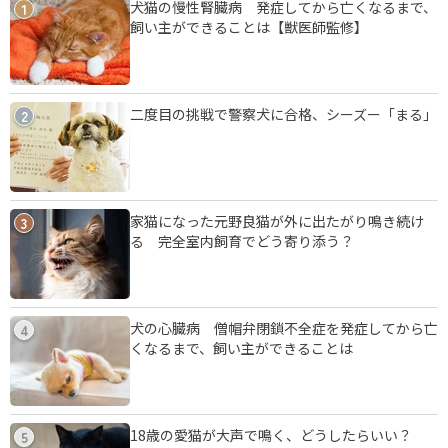
犬猫の慢性腎臓病 発症してから亡くなるまで、
1
飼い主ができることは【獣医師監修】
二度目の挑戦で警察犬に合格、シーズー「まる」
2
家猫になった元野良猫が外に出たがり鳴き続け
3
る 完全室内飼育でどう寄り添う？
犬の心臓病 僧帽弁閉鎖不全症を発症してから亡
4
くなるまで、飼い主ができることは
18歳の愛猫が大声で鳴く、どうしたらいい？
5