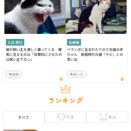
入交 眞巳
佐藤陽
猫が飼い主を激しく襲ってくる 確
ベランダに生まれたての三毛猫の赤
実に言えるのは「攻撃的にさせたの
ちゃん 新婚時代の猫「チビ」との
は飼い主でない」
思い出
健康
飼い方
ランキング
イヌ
ネコ
すべて