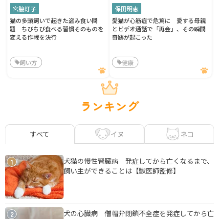
宮脇灯子
保田明恵
猫の多頭飼いで起きた盗み食い問
愛猫が心筋症で危篤に 愛する母親
題 ちびちび食べる習慣そのものを
とビデオ通話で「再会」、その瞬間
変える作戦を決行
奇跡が起こった
飼い方
健康
ランキング
イヌ
ネコ
すべて
犬猫の慢性腎臓病 発症してから亡くなるまで、
1
飼い主ができることは【獣医師監修】
犬の心臓病 僧帽弁閉鎖不全症を発症してから亡
2