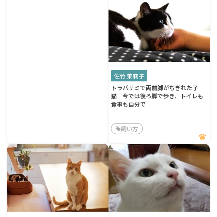
佐竹 茉莉子
トラバサミで両前脚がちぎれた子
猫 今では後ろ脚で歩き、トイレも
食事も自分で
飼い方