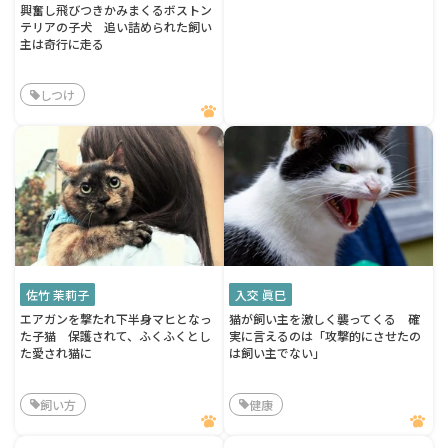
興奮し飛びつきかみまくるボストン
テリアの子犬 追い詰められた飼い
主は奇行に走る
しつけ
佐竹 茉莉子
入交 眞巳
エアガンを撃たれ下半身マヒとなっ
猫が飼い主を激しく襲ってくる 確
た子猫 保護されて、ふくふくとし
実に言えるのは「攻撃的にさせたの
た愛され猫に
は飼い主でない」
飼い方
健康