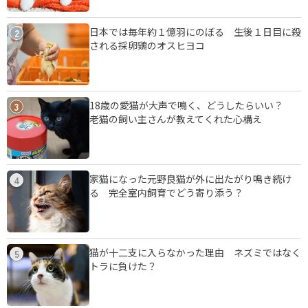
日本では毎年約１億羽にのぼる 生後１日目に殺
2
される採卵鶏のオスヒヨコ
18歳の愛猫が大声で鳴く、どうしたらいい？
3
老猫の飼い主さんが教えてくれた心構え
家猫になった元野良猫が外に出たがり鳴き続け
4
る 完全室内飼育でどう寄り添う？
猫が十二支に入らなかった理由 ネズミではなく
5
トラに負けた？