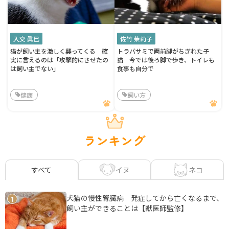
入交 眞巳
佐竹 茉莉子
猫が飼い主を激しく襲ってくる 確
トラバサミで両前脚がちぎれた子
実に言えるのは「攻撃的にさせたの
猫 今では後ろ脚で歩き、トイレも
は飼い主でない」
食事も自分で
健康
飼い方
ランキング
イヌ
ネコ
すべて
犬猫の慢性腎臓病 発症してから亡くなるまで、
1
飼い主ができることは【獣医師監修】