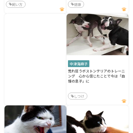
飼い方
健康
中津海麻子
荒れ狂うボストンテリアのトレーニ
ング 心から信じたことで今は「自
慢の息子」に
しつけ