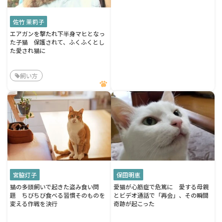
佐竹 茉莉子
エアガンを撃たれ下半身マヒとなっ
た子猫 保護されて、ふくふくとし
た愛され猫に
飼い方
宮脇灯子
保田明恵
猫の多頭飼いで起きた盗み食い問
愛猫が心筋症で危篤に 愛する母親
題 ちびちび食べる習慣そのものを
とビデオ通話で「再会」、その瞬間
変える作戦を決行
奇跡が起こった