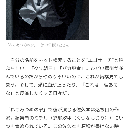
「ねこあつめの家」主演の伊藤淳史さん
自分の名前をネット検索することを“エゴサーチ”と呼
ぶらしい。「クソ朝日」「バカ記者」。ひどい罵倒が並
んでいるのだからやめりゃいいのに、これが結構見てし
まう。そして、頭に血が上ったり、「これは一理ある
な」と反省したりする日々だ。
「ねこあつめの家」で彼が演じる佐久本は落ち目の作
家。編集者のミチル（忽那汐里〈くつなしおり〉）にい
つも責められている。この佐久本も原稿が書けない時