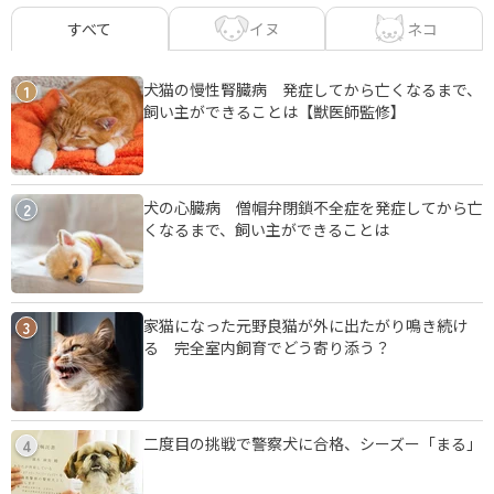
イヌ
ネコ
すべて
犬猫の慢性腎臓病 発症してから亡くなるまで、
1
飼い主ができることは【獣医師監修】
犬の心臓病 僧帽弁閉鎖不全症を発症してから亡
2
くなるまで、飼い主ができることは
家猫になった元野良猫が外に出たがり鳴き続け
3
る 完全室内飼育でどう寄り添う？
二度目の挑戦で警察犬に合格、シーズー「まる」
4