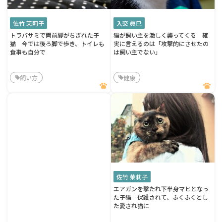
佐竹 茉莉子
入交 眞巳
トラバサミで両前脚がちぎれた子
猫が飼い主を激しく襲ってくる 確
猫 今では後ろ脚で歩き、トイレも
実に言えるのは「攻撃的にさせたの
食事も自分で
は飼い主でない」
飼い方
健康
佐竹 茉莉子
エアガンを撃たれ下半身マヒとなっ
た子猫 保護されて、ふくふくとし
た愛され猫に