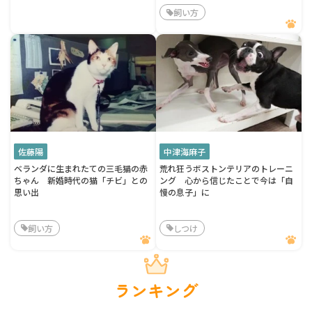
飼い方
佐藤陽
中津海麻子
ベランダに生まれたての三毛猫の赤
荒れ狂うボストンテリアのトレーニ
ちゃん 新婚時代の猫「チビ」との
ング 心から信じたことで今は「自
思い出
慢の息子」に
飼い方
しつけ
ランキング