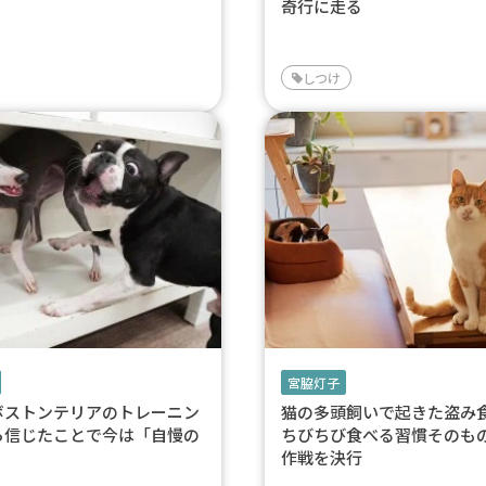
奇行に走る
しつけ
宮脇灯子
ボストンテリアのトレーニン
猫の多頭飼いで起きた盗
ら信じたことで今は「自慢の
ちびちび食べる習慣そのも
作戦を決行