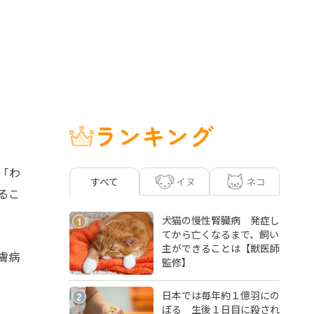
ランキング
「わ
イヌ
ネコ
すべて
るこ
犬猫の慢性腎臓病 発症し
1
てから亡くなるまで、飼い
主ができることは【獣医師
膚病
監修】
日本では毎年約１億羽にの
2
ぼる 生後１日目に殺され