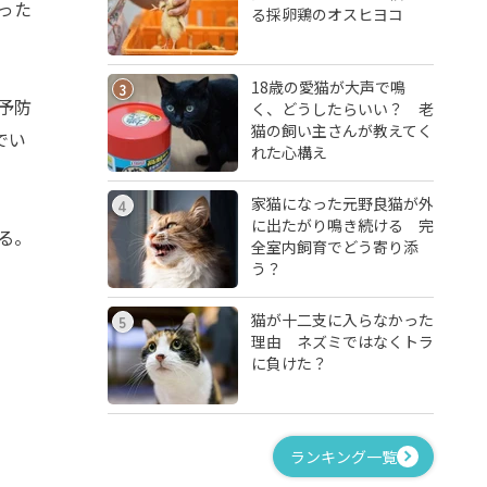
った
る採卵鶏のオスヒヨコ
18歳の愛猫が大声で鳴
3
予防
く、どうしたらいい？ 老
猫の飼い主さんが教えてく
でい
れた心構え
家猫になった元野良猫が外
4
に出たがり鳴き続ける 完
る。
全室内飼育でどう寄り添
う？
猫が十二支に入らなかった
5
理由 ネズミではなくトラ
に負けた？
ランキング一覧