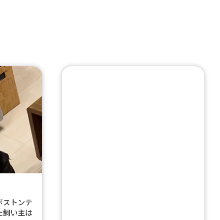
ボストンテ
た飼い主は