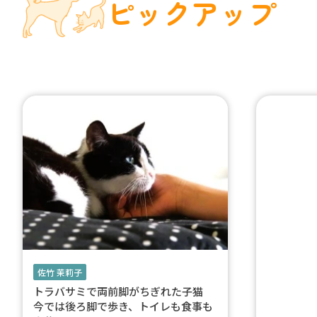
ピックアップ
佐竹 茉莉子
トラバサミで両前脚がちぎれた子猫
今では後ろ脚で歩き、トイレも食事も