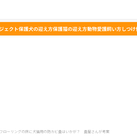
ジェクト
保護犬の迎え方
保護猫の迎え方
動物愛護
飼い方
しつけ
フローリングの床に犬猫用の防カビ畳はいかが？ 畳屋さんが考案