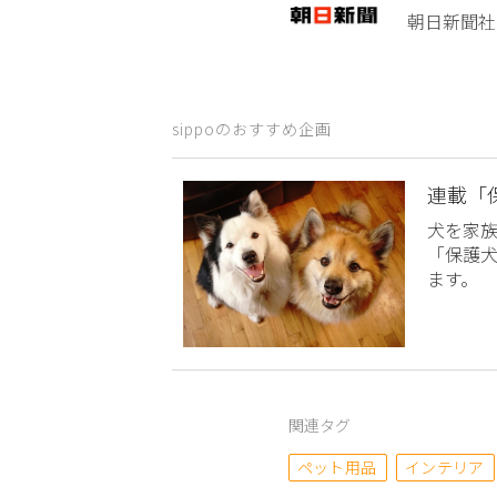
朝日新聞社
sippoのおすすめ企画
連載「
犬を家
「保護
ます。
関連タグ
ペット用品
インテリア