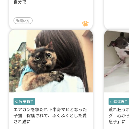
自分で
飼い方
佐竹 茉莉子
中津海麻子
エアガンを撃たれ下半身マヒとなった
荒れ狂う
子猫 保護されて、ふくふくとした愛
グ 心か
され猫に
息子」に