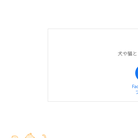
犬や猫と
Fa