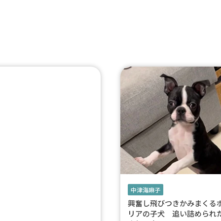
中津海麻子
興奮し飛びつきかみまくる
リアの子犬 追い詰められ