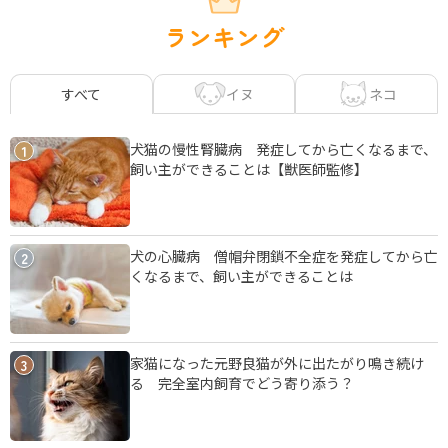
ランキング
イヌ
ネコ
すべて
犬猫の慢性腎臓病 発症してから亡くなるまで、
1
飼い主ができることは【獣医師監修】
犬の心臓病 僧帽弁閉鎖不全症を発症してから亡
2
くなるまで、飼い主ができることは
家猫になった元野良猫が外に出たがり鳴き続け
3
る 完全室内飼育でどう寄り添う？