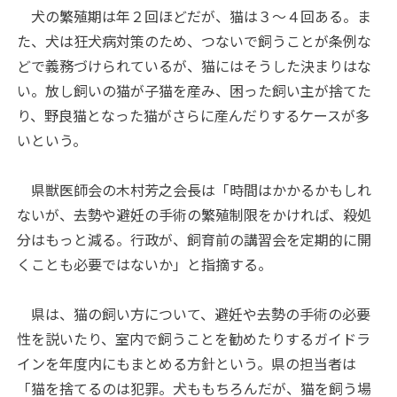
犬の繁殖期は年２回ほどだが、猫は３～４回ある。ま
た、犬は狂犬病対策のため、つないで飼うことが条例な
どで義務づけられているが、猫にはそうした決まりはな
い。放し飼いの猫が子猫を産み、困った飼い主が捨てた
り、野良猫となった猫がさらに産んだりするケースが多
いという。
県獣医師会の木村芳之会長は「時間はかかるかもしれ
ないが、去勢や避妊の手術の繁殖制限をかければ、殺処
分はもっと減る。行政が、飼育前の講習会を定期的に開
くことも必要ではないか」と指摘する。
県は、猫の飼い方について、避妊や去勢の手術の必要
性を説いたり、室内で飼うことを勧めたりするガイドラ
インを年度内にもまとめる方針という。県の担当者は
「猫を捨てるのは犯罪。犬ももちろんだが、猫を飼う場