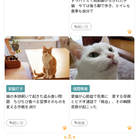
トラバサミで両前脚がちぎれた子
猫 今では後ろ脚で歩き、トイレも
食事も自分で
飼い方
宮脇灯子
保田明恵
猫の多頭飼いで起きた盗み食い問
愛猫が心筋症で危篤に 愛する母親
題 ちびちび食べる習慣そのものを
とビデオ通話で「再会」、その瞬間
変える作戦を決行
奇跡が起こった
飼い方
健康