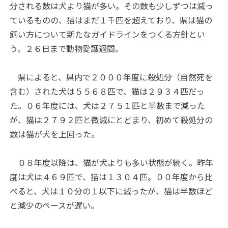
分される数は犬より猫が多い。その数も少しずつは減っ
ているものの、猫はまだ１千匹を超えており、県は猫の
飼い方について新たなガイドラインをつくる方針とい
う。２６日まで動物愛護週間。
県によると、県内で２０００年度に殺処分（自然死を
含む）された犬は５５６８匹で、猫は２９３４匹だっ
た。０６年度には、犬は２７５１匹と半数まで減った
が、猫は２７９２匹と微減にとどまり、初めて殺処分の
数は猫が犬を上回った。
０８年度以降は、猫が犬よりも多い状態が続く。昨年
度は犬は４６９匹で、猫は１３０４匹。００年度から比
べると、犬は１０分の１以下に減ったが、猫は半数ほど
と減少のペースが遅い。