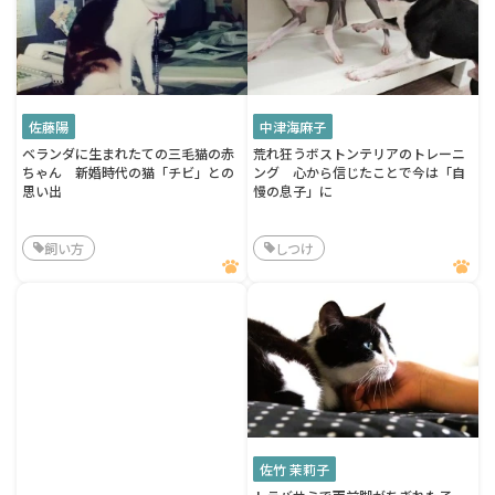
佐藤陽
中津海麻子
ベランダに生まれたての三毛猫の赤
荒れ狂うボストンテリアのトレーニ
ちゃん 新婚時代の猫「チビ」との
ング 心から信じたことで今は「自
思い出
慢の息子」に
飼い方
しつけ
佐竹 茉莉子