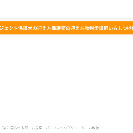
ジェクト
保護犬の迎え方
保護猫の迎え方
動物愛護
飼い方
しつけ
「猫と暮らせる家」も提案 パナソニックがショールーム改装