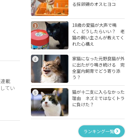
る採卵鶏のオスヒヨコ
18歳の愛猫が大声で鳴
3
く、どうしたらいい？ 老
猫の飼い主さんが教えてく
れた心構え
家猫になった元野良猫が外
4
に出たがり鳴き続ける 完
全室内飼育でどう寄り添
う？
？連載
してい
猫が十二支に入らなかった
5
理由 ネズミではなくトラ
に負けた？
ランキング一覧