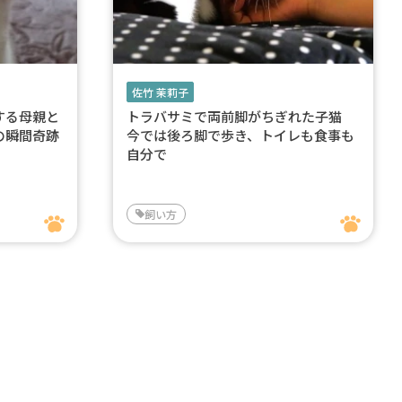
佐竹 茉莉子
する母親と
トラバサミで両前脚がちぎれた子猫
の瞬間奇跡
今では後ろ脚で歩き、トイレも食事も
自分で
飼い方