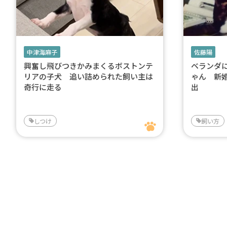
中津海麻子
佐藤陽
興奮し飛びつきかみまくるボストンテ
ベランダ
リアの子犬 追い詰められた飼い主は
ゃん 新
奇行に走る
出
しつけ
飼い方