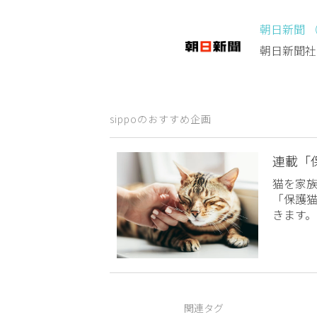
朝日新聞 
朝日新聞社
sippoのおすすめ企画
連載「
猫を家
「保護
きます。
関連タグ