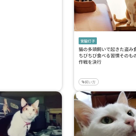
宮脇灯子
猫の多頭飼いで起きた盗
ちびちび食べる習慣そのも
作戦を決行
飼い方