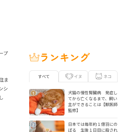
ープ
ランキング
イヌ
ネコ
すべて
住ま
ンシ
犬猫の慢性腎臓病 発症し
1
し
てから亡くなるまで、飼い
主ができることは【獣医師
監修】
日本では毎年約１億羽にの
2
ぼる 生後１日目に殺され