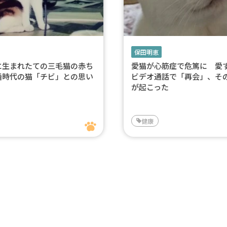
保田明恵
に生まれたての三毛猫の赤ち
愛猫が心筋症で危篤に 愛
婚時代の猫「チビ」との思い
ビデオ通話で「再会」、そ
が起こった
健康