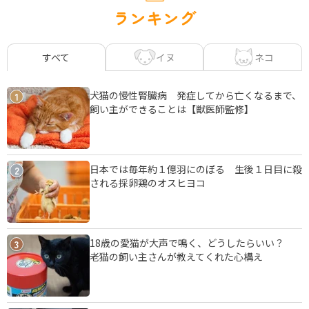
ランキング
イヌ
ネコ
すべて
犬猫の慢性腎臓病 発症してから亡くなるまで、
1
飼い主ができることは【獣医師監修】
日本では毎年約１億羽にのぼる 生後１日目に殺
2
される採卵鶏のオスヒヨコ
18歳の愛猫が大声で鳴く、どうしたらいい？
3
老猫の飼い主さんが教えてくれた心構え