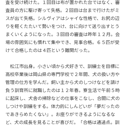
査を受け続けた。１回目は布が置かれた台ではなく、審
査員の方に駆け寄って失格。２回目は台まで行けたがミ
スが出て失格。シルヴィアはシャイな性格で、お尻の辺
りを軽くたたいて勢いをつけ、台に向けて送り出すとう
まくいくようになった。３回目の審査は昨年１２月。会
場の雰囲気にも慣れて集中でき、見事合格。６５匹が受
けて合格したのは４匹という難関だった。
松江市出身。小さい頃から犬好きで、訓練士を目標に
高校卒業後は岡山県の専門学校で２年間、犬の扱い方や
管理の仕方を学んだ。飼い主から犬のしつけなどを請け
負う訓育所に就職したのは１２年春。寮生活で午前５時
に起床し、犬舎の掃除などの仕事をこなし、合間に犬の
しつけや訓練をする。体力的にしんどいが「夢だったの
であきらめたくない」。お座りができるようになるな
ど、犬の成長を見ることが喜びだ。「合格は通過点。訓