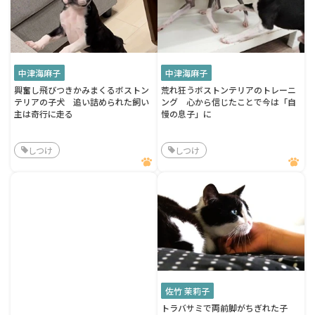
中津海麻子
中津海麻子
興奮し飛びつきかみまくるボストン
荒れ狂うボストンテリアのトレーニ
テリアの子犬 追い詰められた飼い
ング 心から信じたことで今は「自
主は奇行に走る
慢の息子」に
しつけ
しつけ
佐竹 茉莉子
トラバサミで両前脚がちぎれた子