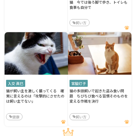
猫 今では後ろ脚で歩き、トイレも
食事も自分で
飼い方
入交 眞巳
宮脇灯子
猫が飼い主を激しく襲ってくる 確
猫の多頭飼いで起きた盗み食い問
実に言えるのは「攻撃的にさせたの
題 ちびちび食べる習慣そのものを
は飼い主でない」
変える作戦を決行
健康
飼い方