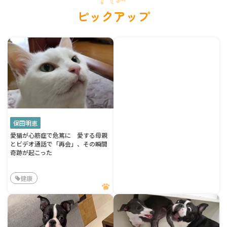
ピックアップ
保田明恵
愛猫が心筋症で危篤に 愛する母親
とビデオ通話で「再会」、その瞬間
奇跡が起こった
健康