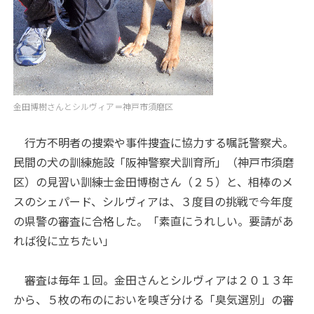
金田博樹さんとシルヴィア＝神戸市須磨区
行方不明者の捜索や事件捜査に協力する嘱託警察犬。
民間の犬の訓練施設「阪神警察犬訓育所」（神戸市須磨
区）の見習い訓練士金田博樹さん（２５）と、相棒のメ
スのシェパード、シルヴィアは、３度目の挑戦で今年度
の県警の審査に合格した。「素直にうれしい。要請があ
れば役に立ちたい」
審査は毎年１回。金田さんとシルヴィアは２０１３年
から、５枚の布のにおいを嗅ぎ分ける「臭気選別」の審