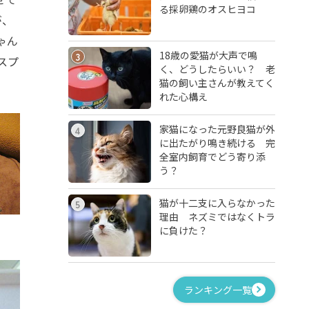
る採卵鶏のオスヒヨコ
が、
ゃん
18歳の愛猫が大声で鳴
3
スプ
く、どうしたらいい？ 老
猫の飼い主さんが教えてく
れた心構え
家猫になった元野良猫が外
4
に出たがり鳴き続ける 完
全室内飼育でどう寄り添
う？
猫が十二支に入らなかった
5
理由 ネズミではなくトラ
に負けた？
ランキング一覧