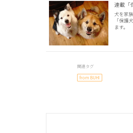
連載「
犬を家
「保護
ます。
関連タグ
from BUHI