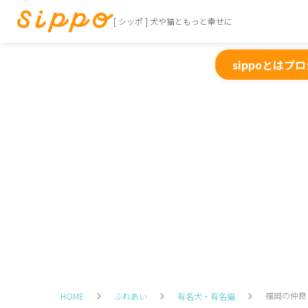
[ シッポ ] 犬や猫ともっと幸せに
sippoとは
プロ
福岡の仲良
HOME
ふれあい
有名犬・有名猫