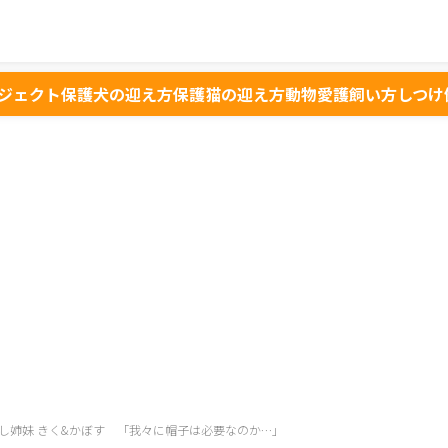
ジェクト
保護犬の迎え方
保護猫の迎え方
動物愛護
飼い方
しつけ
し姉妹 きく&かぼす 「我々に帽子は必要なのか…」