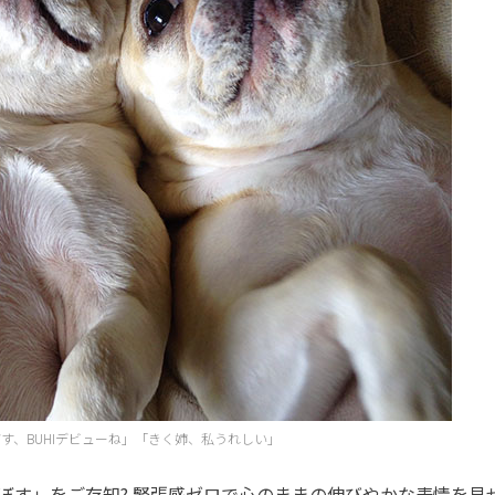
す、BUHIデビューね」「きく姉、私うれしい」
す」をご存知? 緊張感ゼロで心のままの伸びやかな表情を見