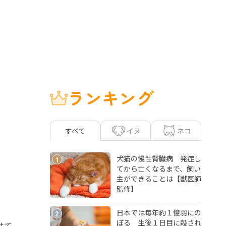
ランキング
イヌ
ネコ
すべて
犬猫の慢性腎臓病 発症し
1
てから亡くなるまで、飼い
主ができることは【獣医師
監修】
日本では毎年約１億羽にの
2
ぼる 生後１日目に殺され
せて