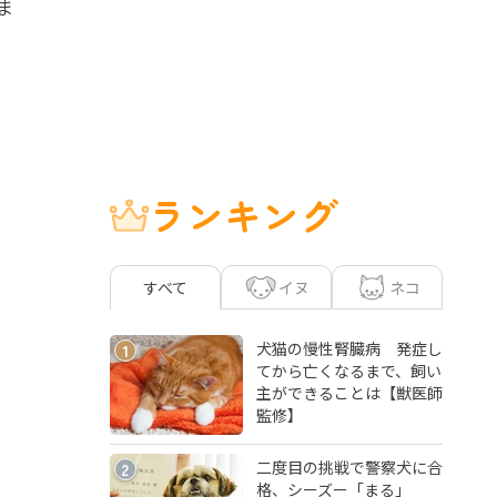
ま
ランキング
イヌ
ネコ
すべて
犬猫の慢性腎臓病 発症し
1
てから亡くなるまで、飼い
主ができることは【獣医師
監修】
二度目の挑戦で警察犬に合
2
格、シーズー「まる」