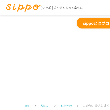
[ シッポ ] 犬や猫ともっと幸せに
sippoとは
プロ
この秋、愛犬と遠く
HOME
飼い方
お出かけ