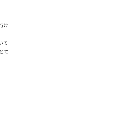
行け
いて
とて