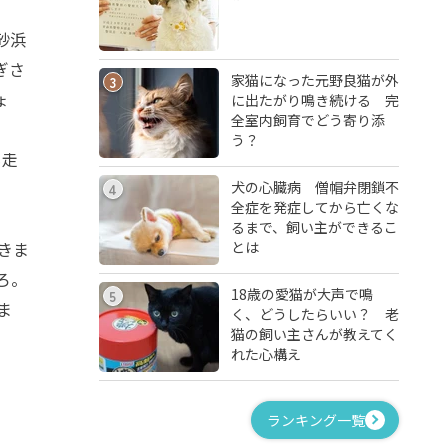
砂浜
ぎさ
家猫になった元野良猫が外
3
ょ
に出たがり鳴き続ける 完
全室内飼育でどう寄り添
う？
も走
犬の心臓病 僧帽弁閉鎖不
4
全症を発症してから亡くな
るまで、飼い主ができるこ
とは
きま
ろ。
18歳の愛猫が大声で鳴
5
ま
く、どうしたらいい？ 老
猫の飼い主さんが教えてく
れた心構え
ランキング一覧