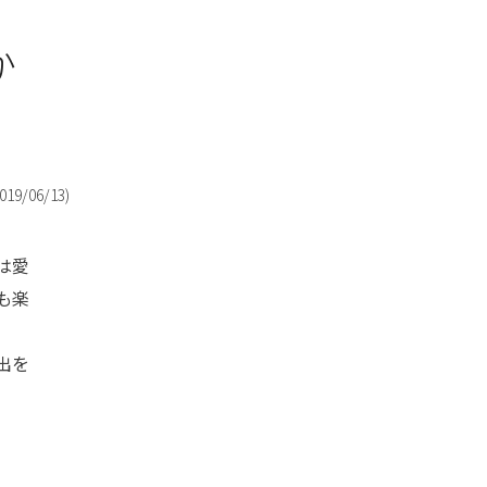
か
019/06/13
)
は愛
も楽
出を