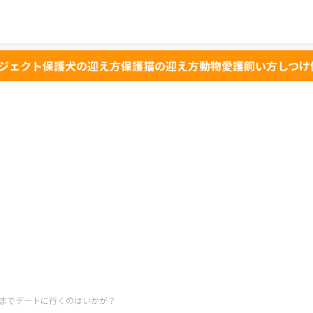
ジェクト
保護犬の迎え方
保護猫の迎え方
動物愛護
飼い方
しつけ
までデートに行くのはいかが？